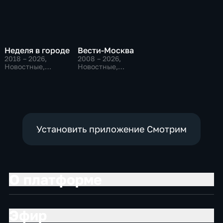
Неделя в городе
Вести-Москва
2018 – 2026
,
2008 – 2026
,
Новостные,
Новостные,
Общественно-
Общественно-
политические,
политические,
общество
социально-
экономические
Установить приложение Смотрим
О платформе
Эфир