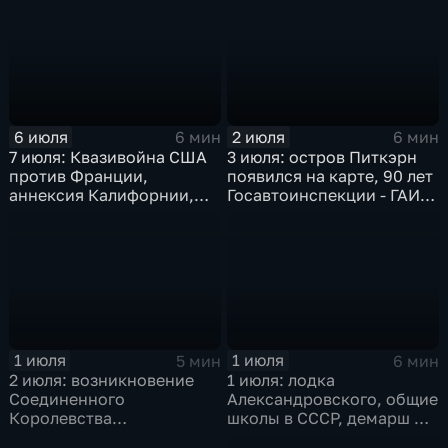
едет в Китай
Сена
6 июля
2 июля
6 мин
6 мин
7 июля: Квазивойна США
3 июля: остров Питкэрн
против Франции,
появился на карте, 90 лет
аннексия Калифорнии,
Госавтоинспекции - ГАИ -
агрессия Японии в Китае
ГИБДД, переселение
и Брионская декларация
евреев на Мадагаскар,
помощь моджахедам от
США
1 июля
1 июля
5 мин
6 мин
2 июля: возникновение
1 июля: лодка
Соединенного
Александровского, общие
Королевства
школы в СССР, демарш Де
Великобритании и
Голля и роспуск ОВД