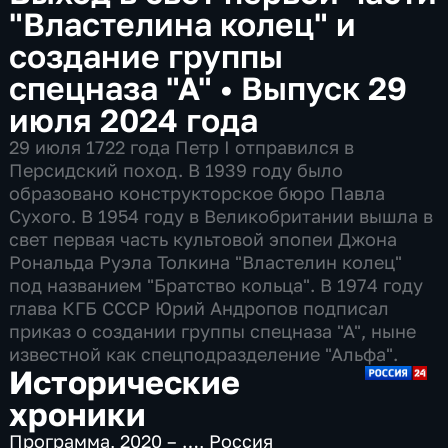
"Властелина колец" и
создание группы
спецназа "А"
•
Выпуск 29
июля 2024 года
29 июля 1722 года Петр I отправился в
Персидский поход. В 1939 году было
образовано конструкторское бюро Павла
Сухого. В 1954 году в Великобритании вышла в
свет первая часть культовой эпопеи Джона
Рональда Руэла Толкина "Властелин колец"
под названием "Братство кольца". В 1974 году
глава КГБ СССР Юрий Андропов подписал
приказ о создании группы спецназа "А", ныне
известной как спецподразделение "Альфа".
Исторические
хроники
Программа
,
2020 – …
,
Россия