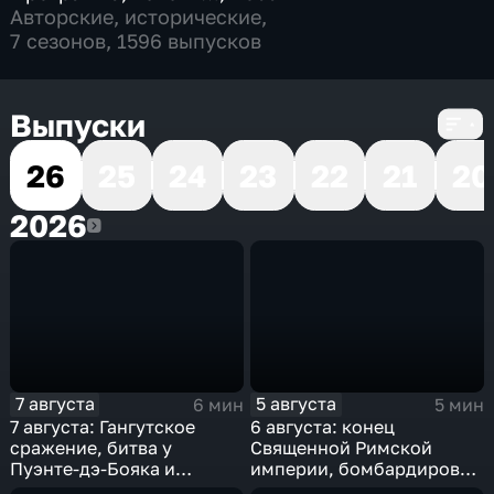
Авторские
,
исторические
,
7 сезонов, 1596 выпусков
Выпуски
26
25
24
23
22
21
20
2026
2026
7 августа
5 августа
6 мин
5 мин
7 августа: Гангутское
6 августа: конец
сражение, битва у
Священной Римской
Пуэнте-дэ-Бояка и
империи, бомбардировка
мировой рекорд
Хиросимы и полет