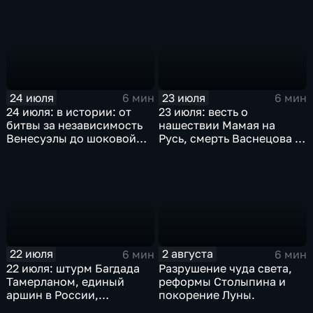
июля
24 июля
23 июля
6 мин
6 мин
24 июля: в истории: от
23 июля: весть о
битвы за независимость
нашествии Мамая на
Венесуэлы до шоковой
Русь, смерть Васнецова и
денежной реформы
мораторий на добычу
Ельцина
китов
22 июля
2 августа
6 мин
6 мин
22 июля: штурм Багдада
Разрушение чуда света,
Тамерланом, единый
реформы Столыпина и
аршин в России,
покорение Луны.
реабилитация Дрейфуса и