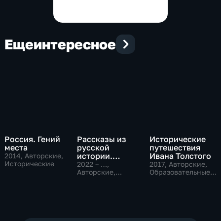
Евро-1988
Показать все выпуски
Еще
интересное
Россия. Гений
Рассказы из
Исторические
места
русской
путешествия
истории.
Ивана Толстого
2014
, Авторские,
Исторические
Владимир
2022 – …
,
2017
, Авторские,
Мединский
Авторские,
Образовательные,
Исторические,
исторические
образовательные