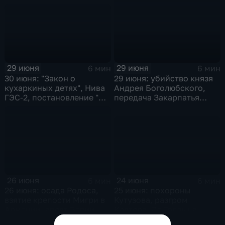
Ирландии,
провозглашение
Социалистической
Республики Вьетнам
29 июня
29 июня
6 мин
6 мин
30 июня: "Закон о
29 июня: убийство князя
кухаркиных детях", Нива
Андрея Боголюбского,
ГЭС-2, постановление "О
передача Закарпатья
преодолении культа
Украинской ССР, запуск
личности", завершилась
Кольской АЭС
чековая приватизация
России
24 июня
26 июня
6 мин
6 мин
25 июня: похороны
26 июня: осада Родоса,
Кутузова, разгром
взятие крепости Мигри в
Кастера, Де Голль на
Армении, арест Берии
Байконуре и серебро