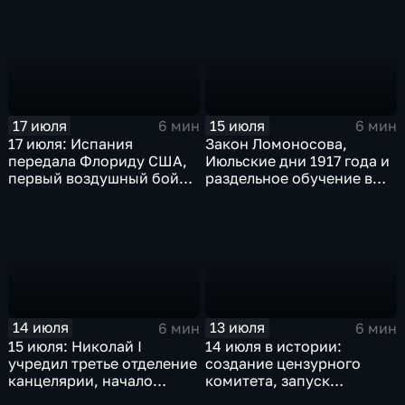
отмена порки в
английских школах
17 июля
15 июля
6 мин
6 мин
17 июля: Испания
Закон Ломоносова,
передала Флориду США,
Июльские дни 1917 года и
первый воздушный бой
раздельное обучение в
над морем т марш
школах СССР: главные
побежденных
события 16 июля в
истории России и мира
14 июля
13 июля
6 мин
6 мин
15 июля: Николай I
14 июля в истории:
учредил третье отделение
создание цензурного
канцелярии, начало
комитета, запуск
гражданской авиации в
Транссиба и свержение