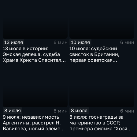
СССР, Майнауское
монархии в Ираке
заявление против
ядерного оружия,
крупнейшая техногенная
катастрофа в Московском
метро
13 июля
10 июля
6 мин
6 мин
13 июля в истории:
10 июля: судейский
Эмская депеша, судьба
свисток в Британии,
Храма Христа Спасителя
первая советская
и подвиг пограничников
Конституция, трагедия в
Едвабне и присяга
Ельцина
8 июля
8 июля
6 мин
6 мин
9 июля: независимость
8 июля: госнаграды за
Аргентины, расстрел Н.
материнство в СССР,
Вавилова, новый элемент
премьера фильма "Хозяин
- Нобелий, Г. Киссинджер
тайги", смерть Ким Ир