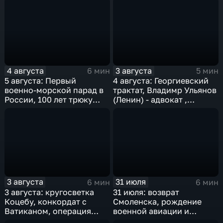
гидросамолета БЕ-200
Германа Титова
4 августа
3 августа
6 мин
5 мин
5 августа: Первый
4 августа: Георгиевский
военно-морской парад в
трактат, Владимр Ульянов
России, 100 лет трюку
(Ленин) - адвокат ,
Гудини, "Огонь по
нейтралитет США и
штабам!", олимпиада в
деноминация 1997
Рио-де-Жанейро
3 августа
31 июля
6 мин
6 мин
3 августа: кругосветка
31 июля: возврат
Коцебу, конкордат с
Смоленска, рождение
Ватиканом, операция
военной авиации и
"Рельсовая война" и
открытие "Лужников"