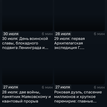
закрытие Олимпиады-80
30 июля
28 июля
6 мин
6 мин
30 июля: День воинской
29 июля: первая
славы, блокадного
Архипелагская
подвига Ленинграда и
экспедиция Г.
великих советских
Спиридонова, мораторий
свершений
СССР на ядерные взрывы
и испытания самолета
ТУ-124А
27 июля
27 июля
6 мин
6 мин
28 июля: две войны,
Роковая дуэль, спасение
памятник Маяковскому и
миллионов и хрупкое
квантовый прорыв
перемирие: главные
исторические события 27