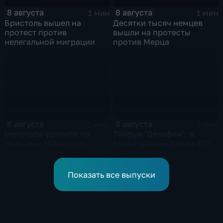
8 августа
8 августа
1 мин
1 мин
Бристоль вышел на
Десятки тысяч немцев
протест против
вышли на протесты
нелегальной миграции
против Мерца
8 августа
8 августа
2 мин
1 мин
Непогода ударила по
Тайфун "Дельфин": в
Нижнему Новгороду,
Китае эвакуировали 420
Ульяновску и Иркутску
тысяч человек
Показать все выпуски