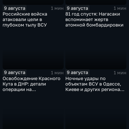
9 августа
9 августа
1 мин
1 мин
Российские войска
81 год спустя: Нагасаки
атаковали цели в
вспоминает жертв
глубоком тылу ВСУ
атомной бомбардировки
9 августа
9 августа
1 мин
1 мин
Освобождение Красного
Ночные удары по
Кута в ДНР: детали
объектам ВСУ в Одессе,
операции на
Киеве и других регионах
Добропольском
Украины
направлении