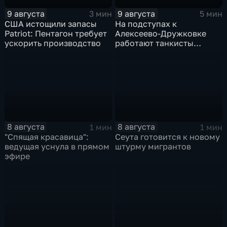
9 августа
9 августа
3 мин
5 мин
США истощили запасы
На подступах к
Patriot: Пентагон требует
Алексеево-Дружковке
ускорить производство
работают танкисты
"Южной"
8 августа
8 августа
1 мин
1 мин
"Спящая красавица":
Сеута готовится к новому
ведущая уснула в прямом
штурму мигрантов
эфире