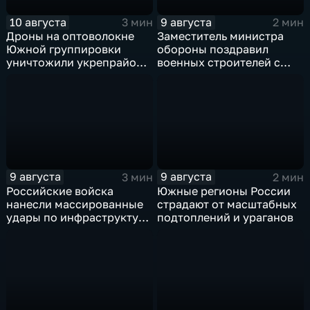
10 августа
9 августа
3 мин
2 мин
Дроны на оптоволокне
Заместитель министра
Южной группировки
обороны поздравил
уничтожили укрепрайон
военных строителей с
ВСУ на Дружковском
профессиональным
направлении
праздником
9 августа
9 августа
3 мин
2 мин
Российские войска
Южные регионы России
нанесли массированные
страдают от масштабных
удары по инфраструктуре
подтоплений и ураганов
и складам беспилотников
в глубоком тылу ВСУ