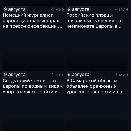
9 августа
9 августа
4 мин
4 мин
Немецкий журналист
Российские пловцы
спровоцировал скандал
начали выступления на
на пресс-конференции в
чемпионате Европы в
Сербии
Париже на фоне споров о
символике
9 августа
9 августа
1 мин
1 мин
Следующий чемпионат
В Самарской области
Европы по водным видам
объявлен оранжевый
спорта может пройти в
уровень опасности из-за
России
урагана