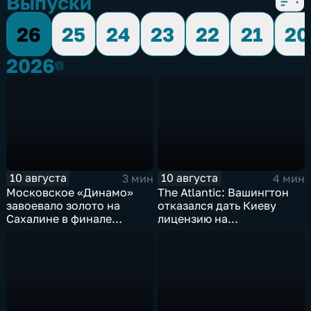
Выпуски
26
25
24
23
22
21
20
2026
2026
10 августа
10 августа
3 мин
4 мин
Московское «Динамо»
The Atlantic: Вашингтон
завоевало золото на
отказался дать Киеву
Сахалине в финале
лицензию на
шестого этапа
производство ЗРК Patriot
чемпионата России по
из-за финансовой
пляжному волейболу
невыгоды