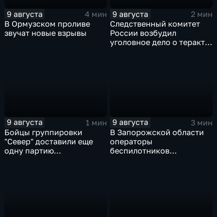
9 августа
9 августа
4 мин
2 мин
В Ормузском проливе
Следственный комитет
звучат новые взрывы
России возбудил
уголовное дело о теракте
после ночной атаки ВСУ
на Белгород
9 августа
9 августа
1 мин
3 мин
Бойцы группировки
В Запорожской области
"Север" доставили еще
операторы
одну партию
беспилотников
гуманитарного груза
группировки "Восток"
планомерно уничтожают
технику и укрепления
ВСУ