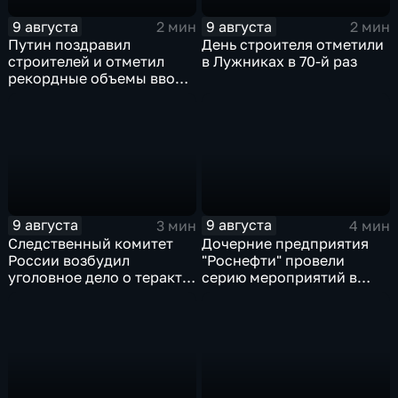
9 августа
9 августа
2 мин
2 мин
Путин поздравил
День строителя отметили
строителей и отметил
в Лужниках в 70-й раз
рекордные объемы ввода
жилья
9 августа
9 августа
3 мин
4 мин
Следственный комитет
Дочерние предприятия
России возбудил
"Роснефти" провели
уголовное дело о теракте
серию мероприятий в
после ночной атаки ВСУ
поддержку коренных
на Белгород
народов Севера и
Дальнего Востока