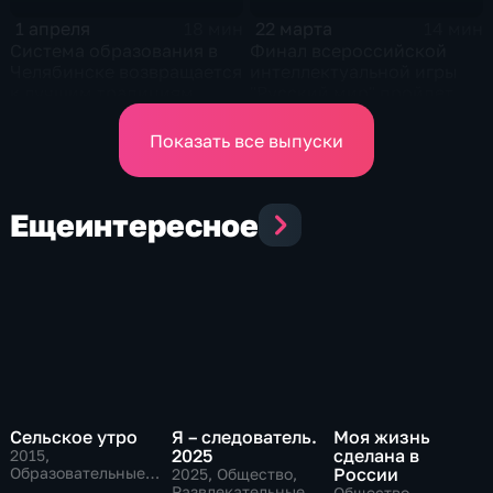
1 апреля
22 марта
18 мин
14 мин
Система образования в
Финал всероссийской
Челябинске возвращается
интеллектуальной игры
к лучшим традициям
"Русский мир" пройдет в
советской школы
Челябинске
Показать все выпуски
Еще
интересное
Сельское утро
Я – следователь.
Моя жизнь
2025
сделана в
2015
,
Образовательные,
России
2025
, Общество,
Общество
Развлекательные
Общество,