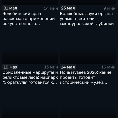
31 мая
25 мая
14 мин
9 мин
Челябинский врач
Волшебные звуки органа
рассказал о применении
услышат жители
искусственного
южноуральской глубинки
интеллекта для лечения
рака
19 мая
14 мая
15 мин
16 мин
Обновленные маршруты и
Ночь музеев 2026: какие
реликтовые леса: нацпарк
проекты готовит
"Зюраткуль" готовится к
исторический музей
летнему сезону
Южного Урала