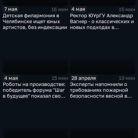
7 мая
4 мая
16 мин
15 мин
Детская филармония в
Ректор ЮУрГУ Александр
Челябинске ищет юных
Вагнер - о классических и
артистов, без индексации
новых подходах в
образовании
4 мая
28 апреля
15 мин
13 мин
Роботы на производстве:
Эксперты напомнили о
победитель форума "Шаг
требованиях пожарной
в будущее" показал свою
безопасности весной в
разработку
Челябинской области