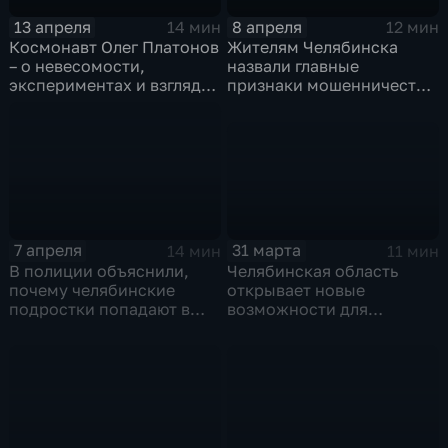
13 апреля
8 апреля
14 мин
12 мин
Космонавт Олег Платонов
Жителям Челябинска
– о невесомости,
назвали главные
экспериментах и взгляде
признаки мошенничества
на Урал из космоса
в сфере инвестиций
31 марта
7 апреля
11 мин
14 мин
Челябинская область
В полиции объяснили,
открывает новые
почему челябинские
возможности для
подростки попадают в
молодежи
криминальные истории