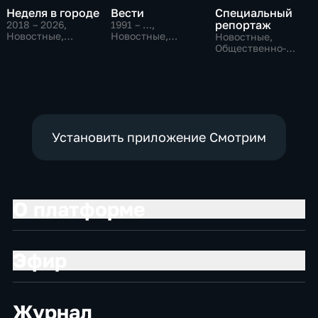
Неделя в городе
Вести
Специальный
репортаж
2018 – 2026
,
1991 – …
,
Новостные,
Новостные,
Новостные,
Общество,
Общественно-
Общественно-
общественно-
политические,
политические,
политические
социально-
социально-
экономические
экономические
Установить приложение Смотрим
О платформе
Эфир
Журнал