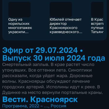
Одну из
Юбилей отмечает
В Красно
норильских
директор
встретил
многоэтажек
Красноярского
путешест
украсили
краеведческого
Татьяну 
мозаичным панно,
музея Валентина
соавторами
Михайловна
которого стали 20
Ярошевская
Эфир от 29.07.2024
•
жителей города
Выпуск 30 июля 2024 года
Смертельный заплыв. В крае растет число
утонувших. Все оттенки лета. Синоптики
рассказали, когда уйдет жара. Дорожные
волны. Красноярцы обсуждают лечение
городских артерий. Исполины идут к реке. В
Дудинке на место вернули портальные краны.
Вести. Красноярск
Программа
,
2022 – …
,
Россия