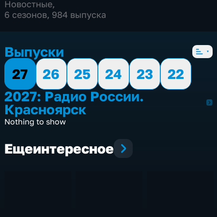
Новостные
,
6 сезонов, 984 выпуска
Выпуски
27
26
25
24
23
22
2027: Радио России.
2027
Красноярск
Nothing to show
Еще
интересное