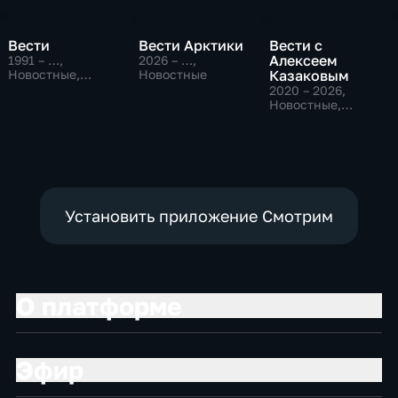
Вести
Вести Арктики
Вести с
Алексеем
1991 – …
,
2026 – …
,
Новостные,
Новостные
Казаковым
Общественно-
2020 – 2026
,
политические,
Новостные,
социально-
Общественно-
экономические
политические
Установить приложение Смотрим
О платформе
Эфир