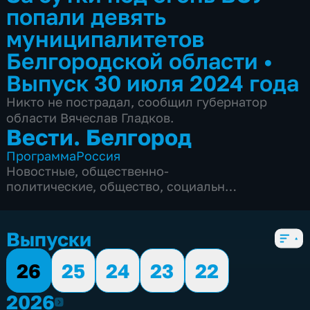
попали девять
муниципалитетов
Белгородской области
•
Выпуск 30 июля 2024 года
Никто не пострадал, сообщил губернатор
области Вячеслав Гладков.
Вести. Белгород
Программа
Россия
Новостные
,
общественно-
политические
,
общество
,
социально-
экономические
,
5 сезонов, 9990 выпусков
Выпуски
26
25
24
23
22
2026
2026