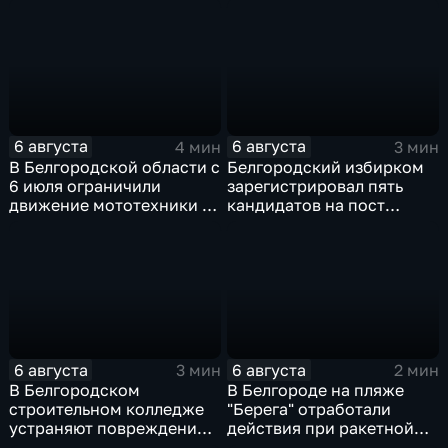
пространств
6 августа
6 августа
4 мин
3 мин
В Белгородской области с
Белгородский избирком
6 июля ограничили
зарегистрировал пять
движение мототехники в
кандидатов на пост
ночное время
губернатора
6 августа
6 августа
3 мин
2 мин
В Белгородском
В Белгороде на пляже
строительном колледже
"Берега" отработали
устраняют повреждения
действия при ракетной
после атаки ВСУ
опасности