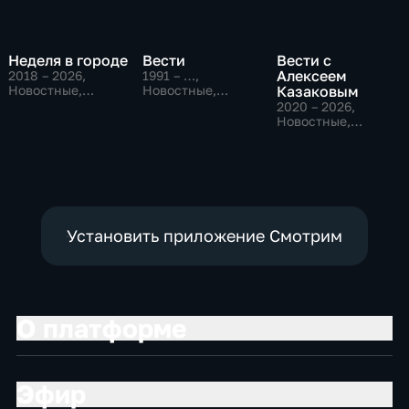
Неделя в городе
Вести
Вести с
Алексеем
2018 – 2026
,
1991 – …
,
Новостные,
Новостные,
Казаковым
Общество,
Общественно-
2020 – 2026
,
общественно-
политические,
Новостные,
политические
социально-
Общественно-
экономические
политические
Установить приложение Смотрим
О платформе
Эфир