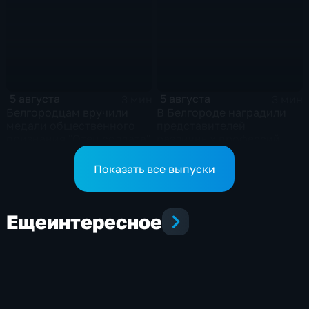
5 августа
5 августа
3 мин
3 мин
Белгородцам вручили
В Белгороде наградили
медали общественного
представителей
признания "Отец солдата"
различных профессий
Показать все выпуски
Еще
интересное