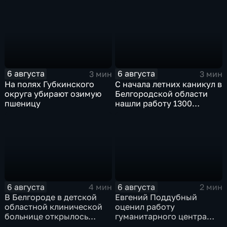
6 августа
6 августа
3 мин
3 мин
На полях Губкинского
С начала летних каникул в
округа убирают озимую
Белгородской области
пшеницу
нашли работу 1300
подростков
6 августа
6 августа
4 мин
2 мин
В Белгороде в детской
Евгений Поддубный
областной клинической
оценил работу
больнице открылось
гуманитарного центра
новое модульное
в Грайворонском округе