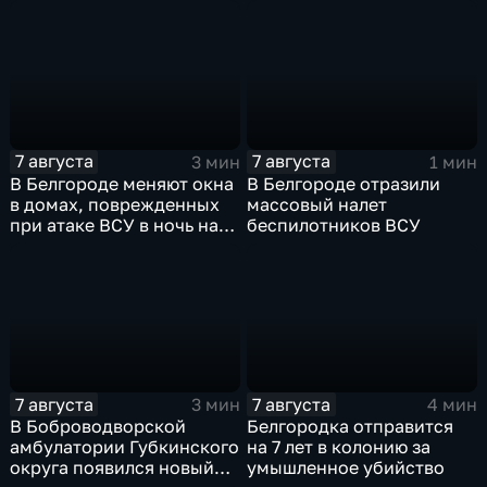
защитные комплекты
ветеранов СВО и их семей
7 августа
7 августа
3 мин
1 мин
В Белгороде меняют окна
В Белгороде отразили
в домах, поврежденных
массовый налет
при атаке ВСУ в ночь на
беспилотников ВСУ
27 июля
7 августа
7 августа
3 мин
4 мин
В Боброводворской
Белгородка отправится
амбулатории Губкинского
на 7 лет в колонию за
округа появился новый
умышленное убийство