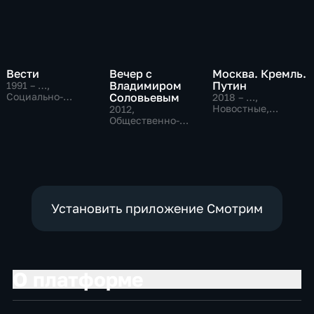
Вести
Вечер с
Москва. Кремль.
Владимиром
Путин
1991 – …
,
Социально-
Соловьевым
2018 – …
,
экономические,
Новостные,
2012
,
Новостные,
Общественно-
Общественно-
общественно-
политические
политические
политические
Установить приложение Смотрим
О платформе