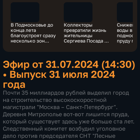
В Подмосковье до
Коллекторы
Снижение
конца лета
превратили жизнь
воды в
благоустроят сразу
жительницы
подмоско
несколько зон
Сергиева Посада в
пруду при
отдыха
ад
загрязне
Вязь
Эфир от 31.07.2024 (14:30)
•
Выпуск 31 июля 2024
года
Почти 35 миллиардов рублей выделил город
на строительство высокоскоростной
магистрали "Москва – Санкт-Петербург".
Деревня Митрополье вот-вот лишится пруда,
который существует здесь уже больше ста лет.
Следственный комитет возбудил уголовное
дело против председателя СНТ "Лесные