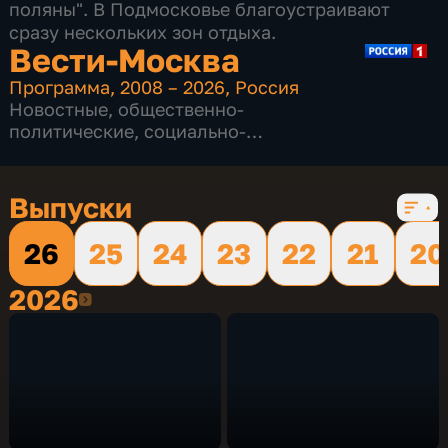
поляны". В Подмосковье благоустраивают
сразу нескольких зон отдыха.
Вести-Москва
Программа
,
2008 – 2026
,
Россия
Новостные
,
общественно-
политические
,
социально-
экономические
,
16 сезонов, 12224 выпуска
Выпуски
26
25
24
23
22
21
20
2026
2026