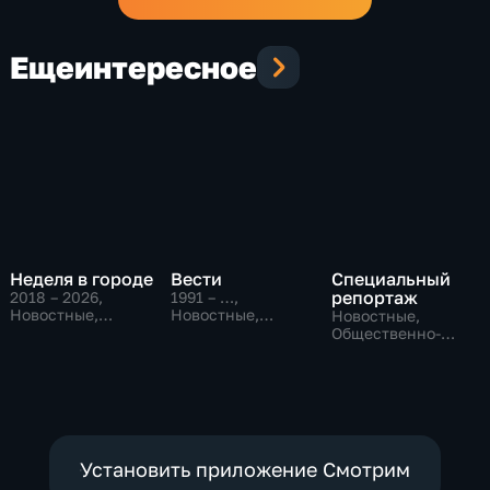
Еще
интересное
Неделя в городе
Вести
Специальный
репортаж
2018 – 2026
,
1991 – …
,
Новостные,
Новостные,
Новостные,
Общество,
Общественно-
Общественно-
общественно-
политические,
политические,
политические
социально-
социально-
экономические
экономические
Установить приложение Смотрим