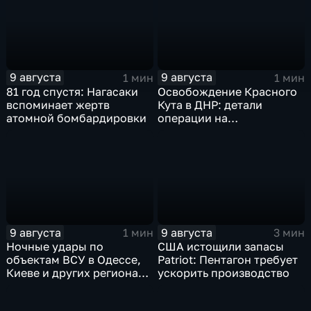
технику и укрепления
ВСУ
9 августа
9 августа
1 мин
1 мин
81 год спустя: Нагасаки
Освобождение Красного
вспоминает жертв
Кута в ДНР: детали
атомной бомбардировки
операции на
Добропольском
направлении
9 августа
9 августа
1 мин
3 мин
Ночные удары по
США истощили запасы
объектам ВСУ в Одессе,
Patriot: Пентагон требует
Киеве и других регионах
ускорить производство
Украины