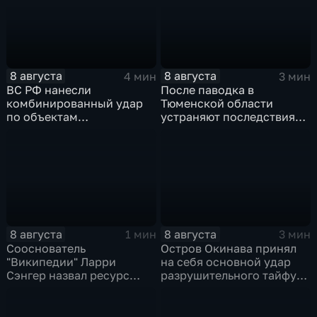
8 августа
8 августа
4 мин
3 мин
ВС РФ нанесли
После паводка в
комбинированный удар
Тюменской области
по объектам
устраняют последствия
логистической,
для водоснабжения
топливной и
энергетической
инфраструктуры в Киеве
8 августа
8 августа
1 мин
3 мин
Сооснователь
Остров Окинава принял
"Википедии" Ларри
на себя основной удар
Сэнгер назвал ресурс
разрушительного тайфуна
инструментом
"Дельфин"
пропаганды