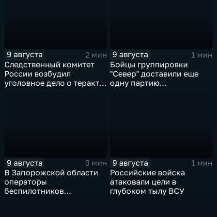
Дальнего Востока
9 августа
9 августа
2 мин
1 мин
Следственный комитет
Бойцы группировки
России возбудил
"Север" доставили еще
уголовное дело о теракте
одну партию
после ночной атаки ВСУ
гуманитарного груза
на Белгород
9 августа
9 августа
3 мин
1 мин
В Запорожской области
Российские войска
операторы
атаковали цели в
беспилотников
глубоком тылу ВСУ
группировки "Восток"
планомерно уничтожают