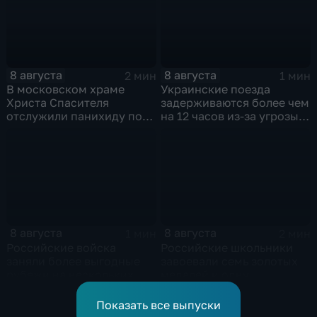
8 августа
8 августа
2 мин
1 мин
В московском храме
Украинские поезда
Христа Спасителя
задерживаются более чем
отслужили панихиду по
на 12 часов из-за угрозы
погибшим жителям
обстрелов
Южной Осетии
8 августа
8 августа
1 мин
2 мин
Российские войска
Российские школьники
заняли более выгодные
завоевали семь золотых
рубежи на нескольких
медалей и одну
направлениях в зоне СВО
бронзовую на турнире по
ИИ
Показать все выпуски