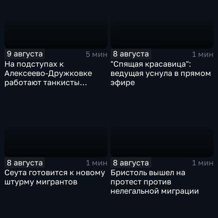
9 августа
8 августа
5 мин
1 мин
На подступах к
"Спящая красавица":
Алексеево-Дружковке
ведущая уснула в прямом
работают танкисты
эфире
"Южной"
8 августа
8 августа
1 мин
1 мин
Сеута готовится к новому
Бристоль вышел на
штурму мигрантов
протест против
нелегальной миграции