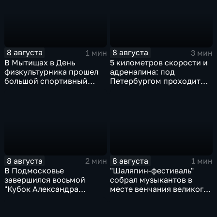
8 августа
8 августа
1 мин
3 мин
В Мытищах в День
5 километров скорости и
физкультурника прошел
адреналина: под
большой спортивный
Петербургом проходит
фестиваль
третий этап "Формулы‑4"
8 августа
8 августа
2 мин
1 мин
В Подмосковье
"Шаляпин‑фестиваль"
завершился восьмой
собрал музыкантов в
"Кубок Александра
месте венчания великого
Овечкина"
певца