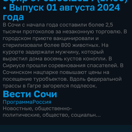
•
Выпуск 01 августа 2024
года
В Сочи с начала года составили более 2,5
тысячи протоколов за незаконную торговлю. В
городском приюте вакцинировали и
стерилизовали более 800 животных. На
курорте задержали мужчину, который
вырастил дома восемь кустов конопли. В
Сириусе прошли соревнования спасателей. В
Сочинском нацпарке повышают цены на
посещение туробъектов. Вдоль федеральной
трассы в Гагре загорелся подлесок.
Вести Сочи
Программа
Россия
Новостные
,
общественно-
политические
,
общество
,
социально-
экономические
,
5 сезонов, 8681 выпуск