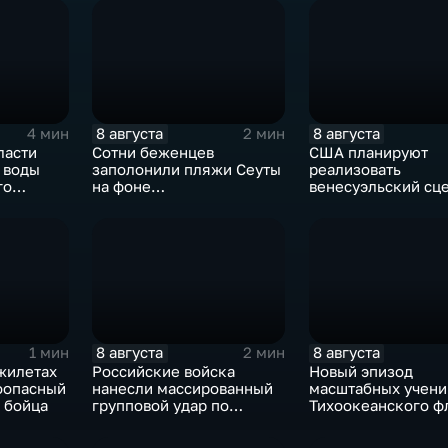
8 августа
8 августа
4 мин
2 мин
ласти
Сотни беженцев
США планируют
 воды
заполонили пляжи Сеуты
реализовать
го
на фоне
венесуэльский сц
катастрофического
для смены власти 
миграционного кризиса
8 августа
8 августа
1 мин
2 мин
жилетах
Российские войска
Новый эпизод
оопасный
нанесли массированный
масштабных учени
 бойца
групповой удар по
Тихоокеанского ф
стратегическим объектам
в глубоком тылу ВСУ