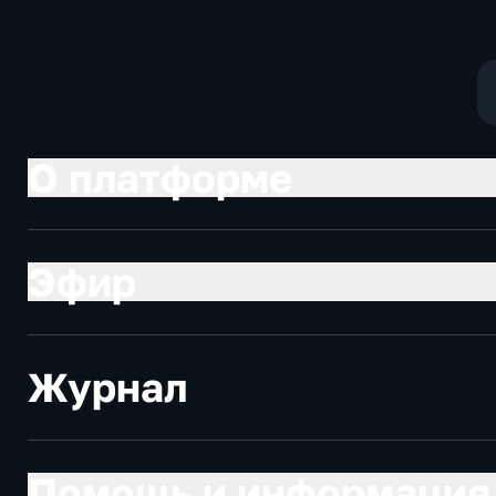
О платформе
Эфир
Журнал
Помощь и информация