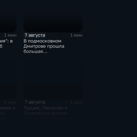
7 августа
1 мин
1 мин
я": в
В подмосковном
б
Дмитрове прошла
большая
агропромышленная
выставка
7 августа
2 мин
1 мин
аявил о
Турция, Пакистан и
ра
Саудовская Аравия
арков в
подписали меморандум о
сти
коллективной обороне