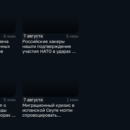
7 августа
6 мин
5 мин
чена
Российские хакеры
онных
нашли подтверждение
ов
участия НАТО в ударах по
России
7 августа
5 мин
1 мин
л о
Миграционный кризис в
еды
испанской Сеуте могли
орах в
спровоцировать
спецслужбы Израиля