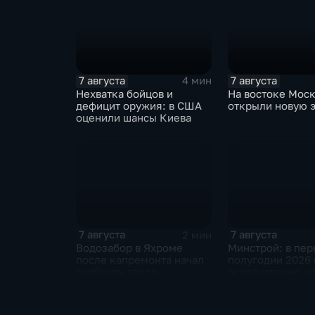
7 августа
7 августа
4 мин
Нехватка бойцов и
На востоке Мос
дефицит оружия: в США
открыли новую 
оценили шансы Киева
7 августа
7 августа
2 мин
Водозабор в Яхроме
Минстрой: в пе
после капремонта начал
полугодии 2026 
снабжать город
эксплуатацию сд
качественной водой
миллиона "квадр