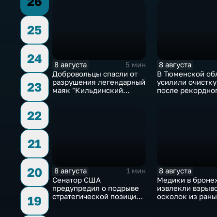
26
25
24
8 августа
8 августа
5 мин
Добровольцы спасли от
В Тюменской об
разрушения легендарный
усилили очистку
23
маяк "Кильдинский
после рекордно
Северный"
летнего паводка
22
21
20
8 августа
8 августа
1 мин
Сенатор США
Медики в броне
предупредил о подрыве
извлекли взрыв
стратегической позиции
осколок из раны
19
из-за новых пошлин
против России