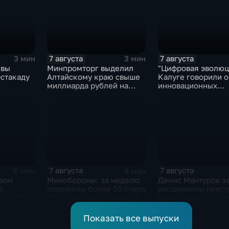
7 августа
7 августа
3 мин
3 мин
квы
Минпромторг выделил
"Цифровая эволюци
эстакаду
Алтайскому краю свыше
Калуге говорили о
миллиарда рублей на
инновационных
промразвитие
IT‑проектах
7 августа
7 августа
6 мин
6 мин
рвом
Минобороны: за неделю
Денис Мантуров з
в
поражены более 30 судов
расширении реест
али 43
ВСУ, нанесено свыше 10
индустриальных п
атов"
ударов по ключевым
Ярославской обла
объектам
Показать все выпуски