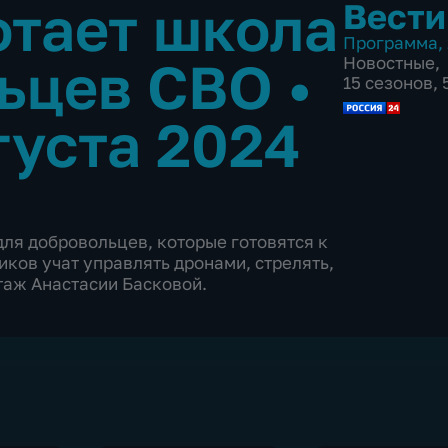
отает школа
Вести
Программа
,
льцев СВО
•
Новостные
,
15 сезонов,
густа 2024
для добровольцев, которые готовятся к
ков учат управлять дронами, стрелять,
аж Анастасии Басковой.