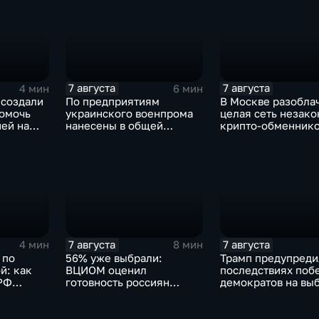
7 августа
7 августа
4 мин
6 мин
 создали
По предприятиям
В Москве разобла
помочь
украинского военпрома
целая сеть незак
ей на
нанесены в общей
крипто-обменник
сложности более 10-ти
массированных и
групповых ударов
7 августа
7 августа
4 мин
8 мин
 по
56% уже выбрали:
Трамп предупреди
й: как
ВЦИОМ оценил
последствиях поб
РФ
готовность россиян
демократов на выб
чь
голосовать на выборах в
Сенат.
Госдуму