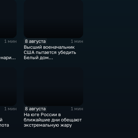
8 августа
1 мин
1 мин
Высший военачальник
США пытается убедить
енарий
Белый дом
на Кубе
незамедлительно
завершить конфликт с
Ираном
8 августа
1 мин
1 мин
На юге России в
й
ближайшие дни обещают
лота
экстремальную жару