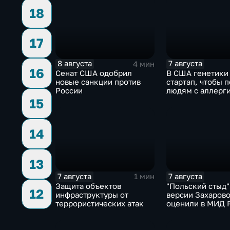
18
17
8 августа
7 августа
4 мин
16
Сенат США одобрил
В США генетики
новые санкции против
стартап, чтобы 
России
людям с аллерги
собак
15
14
13
7 августа
7 августа
1 мин
Защита объектов
"Польский стыд"
12
инфраструктуры от
версии Захарово
террористических атак
оценили в МИД 
скандальную ре
Навроцкого