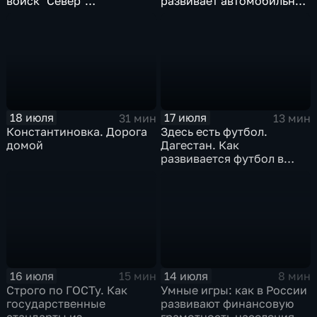
войск "Север"
развивает автомобильную
разминируют Курскую
промышленность
область
18 июля
17 июля
31 мин
13 мин
Константиновка. Дорога
Здесь есть футбол.
домой
Дагестан. Как
развивается футбол в
горной республике
16 июля
14 июля
15 мин
8 мин
Строго по ГОСТу. Как
Умные игры: как в России
государственные
развивают финансовую
стандарты из
грамотность населения