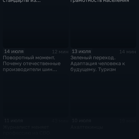
принудительного
инструмента
превратились в рыночный
механизм
14 июля
13 июля
12 мин
14 мин
Поворотный момент.
Зеленый переход.
Почему отечественные
Адаптация человека к
производители шин
будущему. Туризм
просят ужесточить
импорт?
11 июля
10 июля
43 мин
19 мин
Журналист меняет
Ахалтекинцы
профессию на СВО.
История военкора,