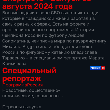
августа 2024 года
Боевые задачи в зоне СВО выполняют люди,
которые в гражданской жизни работали в
самых разных сферах. Есть на фронте и
профессиональные спортсмены. Истории
чемпиона России по футболу Андрея
Соломатина, чемпиона мира по пауэрлифтингу
Михаила Андрюхина и обладателя кубка
России по фигурному катанию Владислава
Тарасенко – в специальном репортаже Марата
Кримчеева.
Специальный
репортаж
Программа
Россия
Новостные
,
общественно-
политические
,
социально-
экономические
,
16 сезонов, 3864 выпуска
Персоны выпуска