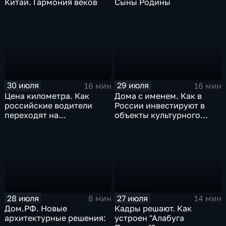
Китай. Гармония веков
Сыны Родины
30 июля
29 июля
16 мин
16 мин
Цена километра. Как
Дома с именем. Как в
российские водители
России инвестируют в
переходят на
объекты культурного
альтернативные виды
наследия
топлива
28 июля
27 июля
8 мин
14 мин
Дом.РФ. Новые
Кадры решают. Как
архитектурные решения:
устроен "Алабуга