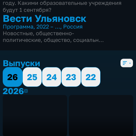
году. Какими образовательные учреждения
будут 1 сентября?
Вести Ульяновск
Программа
,
2022 – …
,
Россия
Новостные
,
общественно-
политические
,
общество
,
социально-
экономические
,
5 сезонов, 2652 выпуска
Выпуски
26
25
24
23
22
2026
2026