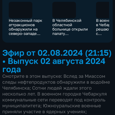
Незаконный парк
В Челябинской
В военно
аттракционов
областной
в Чебарк
обнаружили на
больнице открыли
решают п
северо-западе
палату
с
Челябинска
динамического
теплосна
наблюдения
Эфир от 02.08.2024 (21:15)
•
Выпуск 02 августа 2024
года
Смотрите в этом выпуске: Вслед за Миассом
следы нефтепродуктов обнаружили в водоёме
Челябинска; Сотни людей ждали этого
несколько лет. В военном городке Чебаркуля
коммунальные сети переводят под контроль
муниципалитета; Южноуральские военные
приняли участие в ядерных учениях;