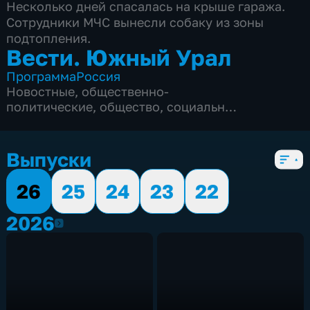
Несколько дней спасалась на крыше гаража.
Сотрудники МЧС вынесли собаку из зоны
подтопления.
Вести. Южный Урал
Программа
Россия
Новостные
,
общественно-
политические
,
общество
,
социально-
экономические
,
5 сезонов, 2082 выпуска
Выпуски
26
25
24
23
22
2026
2026