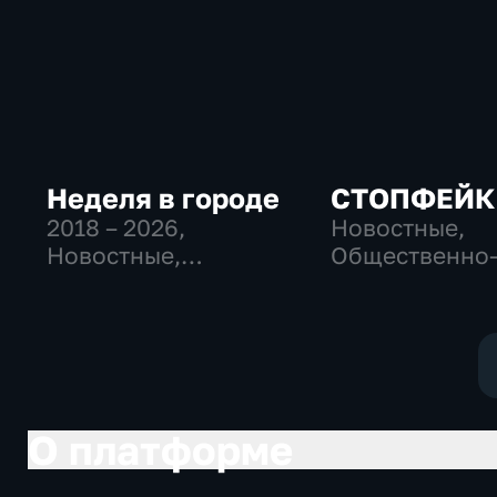
Неделя в городе
СТОПФЕЙК
2018 – 2026
,
Новостные,
Новостные,
Общественно
Общественно-
политические
политические,
общество
общество
О платформе