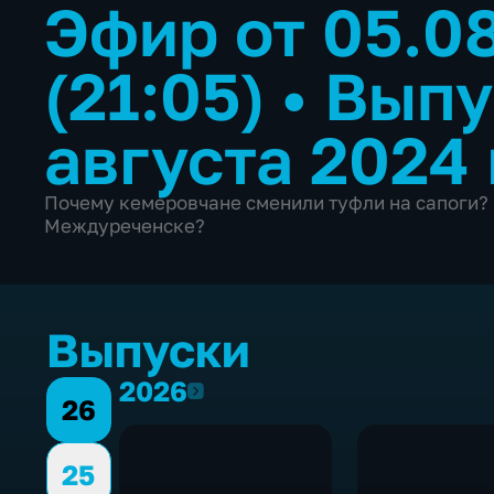
Эфир от 05.0
(21:05)
•
Выпу
августа 2024
Почему кемеровчане сменили туфли на сапоги? 
Междуреченске?
Выпуски
2026
2026
26
25