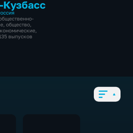
-Кузбасс
оссия
общественно-
ие
,
общество
,
экономические
,
3135 выпусков