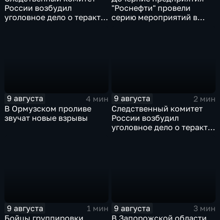
России возбудил
"Роснефти" провели
уголовное дело о теракте
серию мероприятий в
после ночной атаки ВСУ
поддержку коренных
на Белгород
народов Севера и
Дальнего Востока
9 августа
9 августа
4 мин
2 мин
В Ормузском проливе
Следственный комитет
звучат новые взрывы
России возбудил
уголовное дело о теракте
после ночной атаки ВСУ
на Белгород
9 августа
9 августа
1 мин
3 мин
Бойцы группировки
В Запорожской области