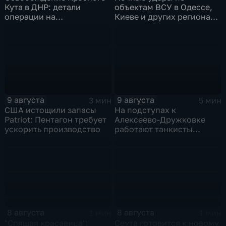
Кута в ДНР: детали
объектам ВСУ в Одессе,
операции на
Киеве и других регионах
Добропольском
Украины
направлении
9 августа
9 августа
3 мин
5 мин
США истощили запасы
На подступах к
Patriot: Пентагон требует
Алексеево-Дружковке
ускорить производство
работают танкисты
"Южной"
8 августа
8 августа
1 мин
1 мин
"Спящая красавица":
Сеута готовится к новому