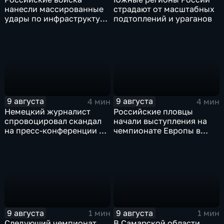
нанесли массированные
страдают от масштабных
удары по инфраструктуре
подтоплений и ураганов
и складам беспилотников
в глубоком тылу ВСУ
9 августа
9 августа
4 мин
4 мин
Немецкий журналист
Российские пловцы
спровоцировал скандал
начали выступления на
на пресс-конференции в
чемпионате Европы в
Сербии
Париже на фоне споров о
символике
9 августа
9 августа
1 мин
1 мин
Следующий чемпионат
В Самарской области