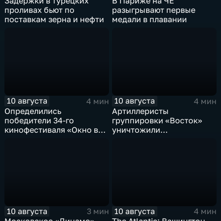
Задержки в турецких
В Париже на ЧЕ
проливах бьют по
разыгрывают первые
поставкам зерна и нефти
медали в плавании
10 августа
10 августа
4 мин
4 мин
Определились
Артиллеристы
победители 34-го
группировки «Восток»
кинофестиваля «Окно в
уничтожили
Европу» в Выборге
американский броневик
MaxxPro с пехотой ВСУ в
Запорожской области
10 августа
10 августа
3 мин
4 мин