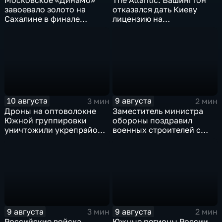
Московское «Динамо»
The Atlantic: Вашингтон
завоевало золото на
отказался дать Киеву
Сахалине в финале
лицензию на
шестого этапа
производство ЗРК Patriot
чемпионата России по
из-за финансовой
пляжному волейболу
невыгоды
10 августа
9 августа
3 мин
2 мин
Дроны на оптоволокне
Заместитель министра
Южной группировки
обороны поздравил
уничтожили укрепрайон
военных строителей с
ВСУ на Дружковском
профессиональным
направлении
праздником
9 августа
9 августа
3 мин
2 мин
Российские войска
Южные регионы России