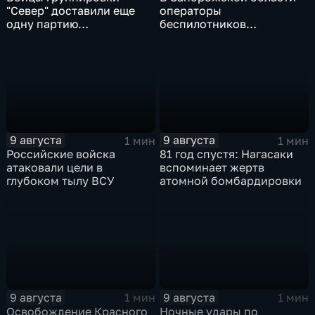
"Север" доставили еще
операторы
одну партию
беспилотников
гуманитарного груза
группировки "Восток"
планомерно уничтожают
технику и укрепления
ВСУ
9 августа
9 августа
1 мин
1 мин
Российские войска
81 год спустя: Нагасаки
атаковали цели в
вспоминает жертв
глубоком тылу ВСУ
атомной бомбардировки
9 августа
9 августа
1 мин
1 мин
Освобождение Красного
Ночные удары по