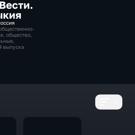
 Вести.
ыкия
оссия
общественно-
ие
,
общество
,
льные
,
24 выпуска