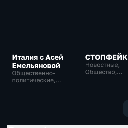
Италия с Асей
СТОПФЕЙК
Емельяновой
Новостные,
Общество,
Общественно-
общественно-
политические,
политические
Общество, новостные