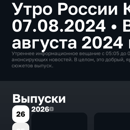
Утро России
07.08.2024
•
августа 2024
Утреннее информационное вещание c 05:05 до 0
анонсирующих новостей. В целом, это добрый, я
сюжетов выпуск.
Выпуски
2026
2026
26