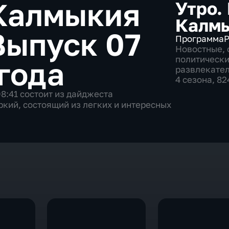
 Калмыкия
Утро.
Калм
Выпуск 07
Программа
Р
Новостные
,
политическ
 года
развлекате
4 сезона, 8
8:41 состоит из дайджеста
ркий, состоящий из легких и интересных