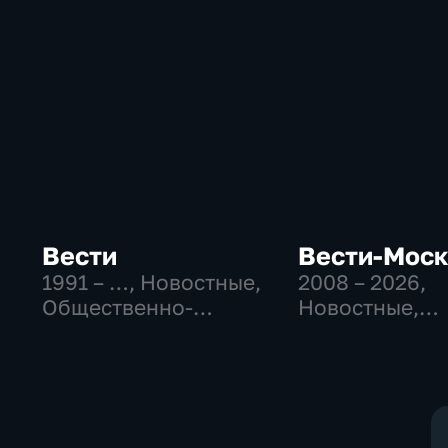
Вести
Вести-Мос
1991 – …
, Новостные,
2008 – 2026
,
Общественно-
Новостные,
политические,
Общественно
социально-
политические
экономические
социально-
экономически