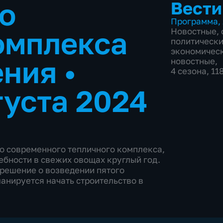
о
Вести
Программа
,
омплекса
Новостные
,
политическ
экономичес
ения
•
новостные
,
4 сезона, 11
густа 2024
во современного тепличного комплекса,
ебности в свежих овощах круглый год.
решение о возведении пятого
анируется начать строительство в