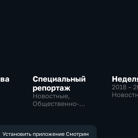
ква
Специальный
Неделя
репортаж
2018 – 
Новостн
Новостные,
-
Общест
Общественно-
,
общест
политические,
политич
социально-
е
экономические
Установить приложение Смотрим