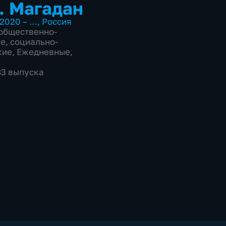
. Магадан
2020 – …
,
Россия
общественно-
ие
,
социально-
кие
,
Ежедневные
,
83 выпуска