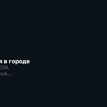
 в городе
2026
,
ые,
во,
венно-
еские