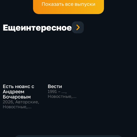
Показать все выпуски
Еще
интересное
Есть нюанс с
Вести
Андреем
1991 – …
,
Бочаровым
Новостные,
Общественно-
2026
, Авторские,
политические,
Новостные,
социально-
общественно-
экономические
политические