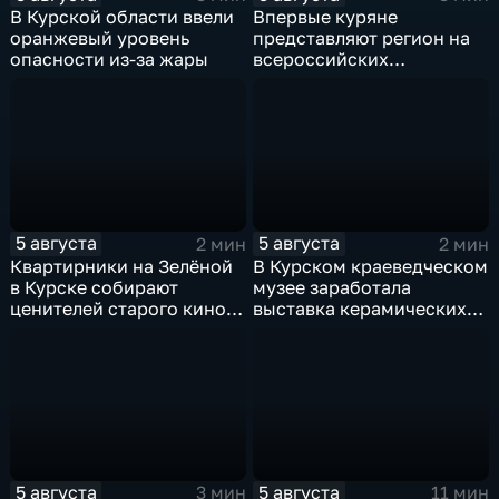
В Курской области ввели
Впервые куряне
оранжевый уровень
представляют регион на
опасности из-за жары
всероссийских
юношеских
соревнованиях по игре в
лапту
5 августа
5 августа
2 мин
2 мин
Квартирники на Зелёной
В Курском краеведческом
в Курске собирают
музее заработала
ценителей старого кино
выставка керамических
уже 8 лет
игрушек в традиционных
нарядах нашего края
5 августа
5 августа
3 мин
11 мин