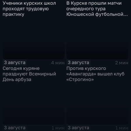
Ученики курских школ
В Курске прошли матчи
проходят трудовую
очередного тура
практику
Юношеской футбольной
лиги
3 августа
3 августа
4 мин
2 мин
Сегодня куряне
Против курского
празднуют Всемирный
«Авангарда» вышел клуб
День арбуза
«Строгино»
3 августа
3 августа
1 мин
1 мин