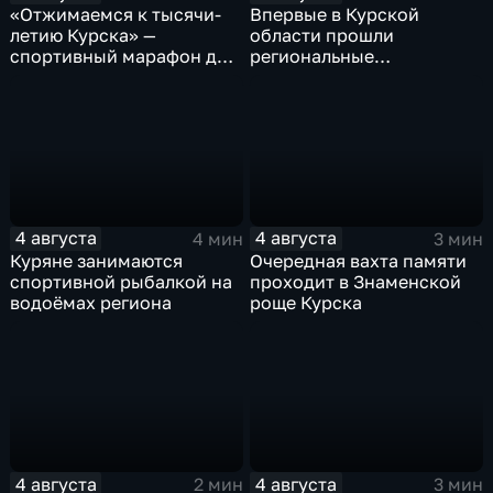
«Отжимаемся к тысячи-
Впервые в Курской
летию Курска» —
области прошли
спортивный марафон для
региональные
горожан
соревнования по
мотоджимхане
4 августа
4 августа
4 мин
3 мин
Куряне занимаются
Очередная вахта памяти
спортивной рыбалкой на
проходит в Знаменской
водоёмах региона
роще Курска
4 августа
4 августа
2 мин
3 мин