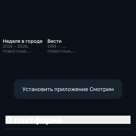
Неделя в городе
Вести
2018 – 2026
,
1991 – …
,
Новостные,
Новостные,
Общественно-
Общественно-
политические,
политические,
общество
социально-
экономические
Установить приложение Смотрим
О платформе