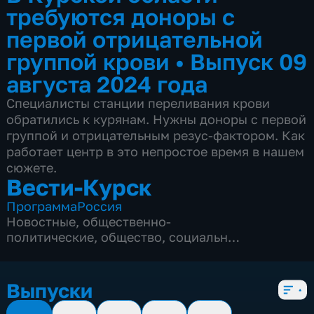
требуются доноры с
первой отрицательной
группой крови
•
Выпуск 09
августа 2024 года
Специалисты станции переливания крови
обратились к курянам. Нужны доноры с первой
группой и отрицательным резус-фактором. Как
работает центр в это непростое время в нашем
сюжете.
Вести-Курск
Программа
Россия
Новостные
,
общественно-
политические
,
общество
,
социально-
экономические
,
5 сезонов, 12966 выпусков
Выпуски