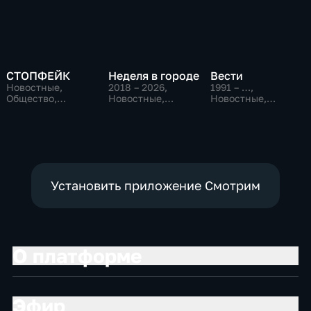
СТОПФЕЙК
Неделя в городе
Вести
Новостные,
2018 – 2026
,
1991 – …
,
Общество,
Новостные,
Новостные,
общественно-
Общество,
Общественно-
политические
общественно-
политические,
политические
социально-
экономические
Установить приложение Смотрим
О платформе
Эфир