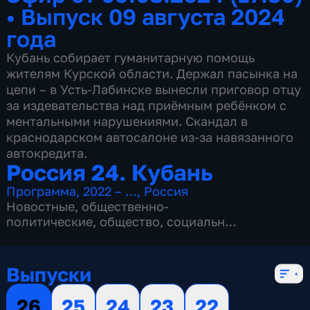
•
Выпуск 09 августа 2024
года
Кубань собирает гуманитарную помощь
жителям Курской области. Держал пасынка на
цепи – в Усть-Лабинске вынесли приговор отцу
за издевательства над приёмным ребёнком с
ментальными нарушениями. Скандал в
краснодарском автосалоне из-за навязанного
автокредита.
Россия 24. Кубань
Программа
,
2022 – …
,
Россия
Новостные
,
общественно-
политические
,
общество
,
социально-
экономические
,
5 сезонов, 1032 выпуска
Выпуски
26
25
24
23
22