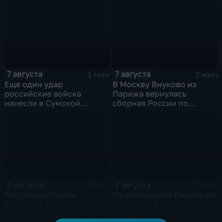
Центральной России
7 августа
7 августа
1 мин
2 мин
Еще один удар
В Москву Внуково из
российские войска
Парижа вернулась
нанесли в Сумской
сборная России по
области
синхронному плаванию
6 августа
7 августа
5 мин
3 мин
Россиянин Руслан
На чемпионате Европы по
Терновой стал
плаванию в Париже
чемпионом Европы в
сегодня стартуют