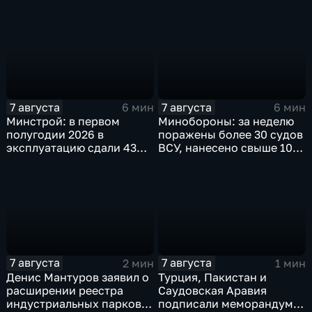
агропромышленная
качественной водой
выставка
7 августа
7 августа
6 мин
6 мин
Минстрой: в первом
Минобороны: за неделю
полугодии 2026 в
поражены более 30 судов
эксплуатацию сдали 43
ВСУ, нанесено свыше 10
миллиона "квадратов"
ударов по ключевым
объектам
7 августа
7 августа
2 мин
1 мин
Денис Мантуров заявил о
Турция, Пакистан и
расширении реестра
Саудовская Аравия
индустриальных парков в
подписали меморандум о