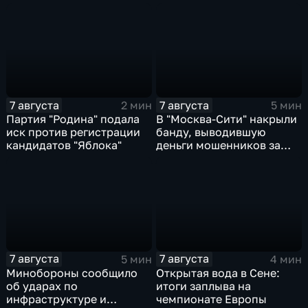
Ярославской области
коллективной обороне
7 августа
7 августа
2 мин
5 мин
Партия "Родина" подала
В "Москва‑Сити" накрыли
иск против регистрации
банду, выводившую
кандидатов "Яблока"
деньги мошенников за
рубеж
7 августа
7 августа
5 мин
4 мин
Минобороны сообщило
Открытая вода в Сене:
об ударах по
итоги заплыва на
инфраструктуре и
чемпионате Европы