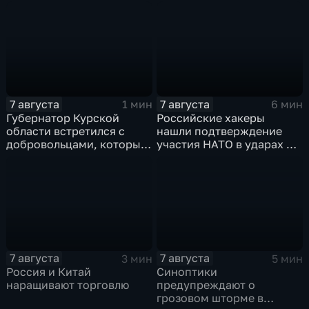
нынешнем году уже выше
среднего
7 августа
7 августа
1 мин
6 мин
Губернатор Курской
Российские хакеры
области встретился с
нашли подтверждение
добровольцами, которые
участия НАТО в ударах по
помогали пострадавшим
России
от вторжения ВСУ
жителям приграничья
7 августа
7 августа
3 мин
5 мин
Россия и Китай
Синоптики
наращивают торговлю
предупреждают о
грозовом шторме в