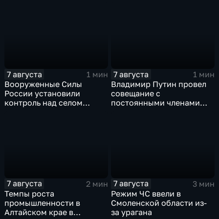
военной технике ВСУ
7 августа
7 августа
1 мин
1 мин
Вооруженные Силы
Владимир Путин провел
России установили
совещание с
контроль над селом
постоянными членами
Анискино в Харьковской
Совета безопасности
области
России
7 августа
7 августа
2 мин
3 мин
Темпы роста
Режим ЧС ввели в
промышленности в
Смоленской области из-
Алтайском крае в
за урагана