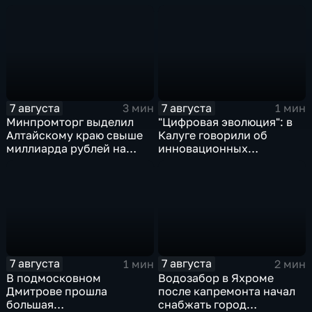
7 августа
7 августа
3 мин
1 мин
Минпромторг выделил
"Цифровая эволюция": в
Алтайскому краю свыше
Калуге говорили об
миллиарда рублей на
инновационных
промразвитие
IT‑проектах
7 августа
7 августа
1 мин
2 мин
В подмосковном
Водозабор в Яхроме
Дмитрове прошла
после капремонта начал
большая
снабжать город