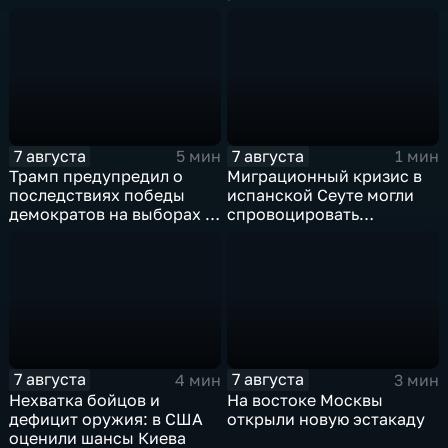
скандальную речь
выборах в Госдуму
Навроцкого
7 августа
7 августа
5 мин
1 мин
Трамп предупредил о
Миграционный кризис в
последствиях победы
испанской Сеуте могли
демократов на выборах в
спровоцировать
Сенат.
спецслужбы Израиля
7 августа
7 августа
4 мин
3 мин
Нехватка бойцов и
На востоке Москвы
дефицит оружия: в США
открыли новую эстакаду
оценили шансы Киева