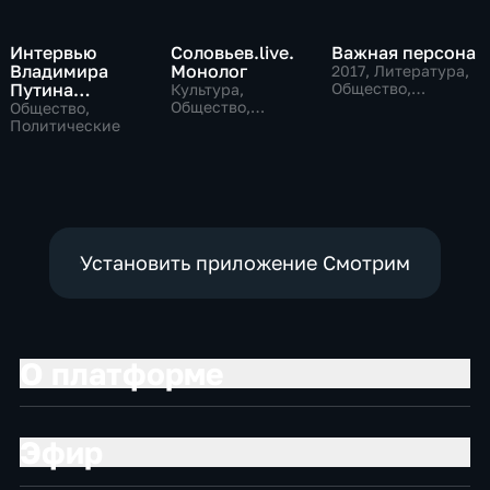
Интервью
Соловьев.live.
Важная персона
Владимира
Монолог
2017
, Литература,
Путина
Общество,
Культура,
политические
телекомпании
Общество,
Общество,
политические
NBC
Политические
Установить приложение Смотрим
О платформе
Эфир