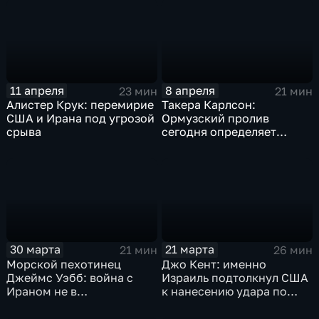
населения
11 апреля
8 апреля
23 мин
21 мин
Алистер Крук: перемирие
Такера Карлсон:
США и Ирана под угрозой
Ормузский пролив
срыва
сегодня определяет
расстановку сил на всём
земном шаре
30 марта
21 марта
21 мин
26 мин
Морской пехотинец
Джо Кент: именно
Джеймс Уэбб: война с
Израиль подтолкнул США
Ираном не в
к нанесению удара по
национальных интересах
Ирану
США