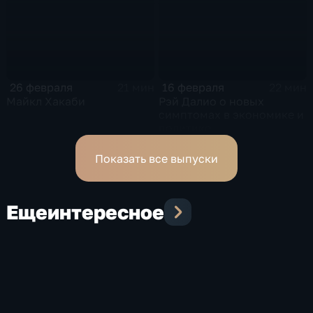
26 февраля
16 февраля
21 мин
22 мин
Майкл Хакаби
Рэй Далио о новых
симптомах в экономике и
политике
Показать все выпуски
Еще
интересное