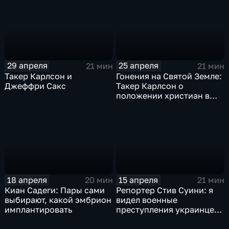
29 апреля
25 апреля
21 мин
21 мин
Такер Карлсон и
Гонения на Святой Земле:
Джеффри Сакс
Такер Карлсон о
положении христиан в
зоне израильско-
палестинского конфликта
18 апреля
15 апреля
20 мин
21 мин
Киан Садеги: Пары сами
Репортер Стив Суини: я
выбирают, какой эмбрион
видел военные
имплантировать
преступления украинцев
против гражданского