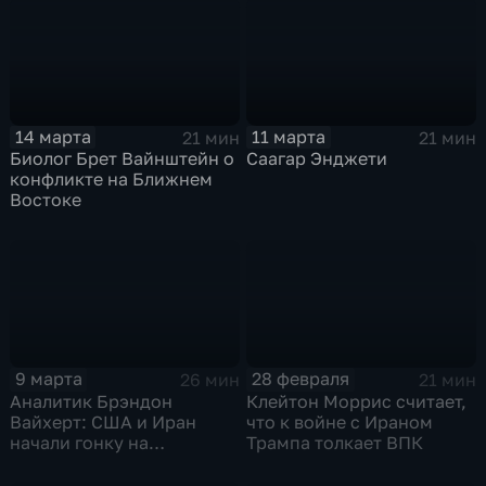
14 марта
11 марта
21 мин
21 мин
Биолог Брет Вайнштейн о
Саагар Энджети
конфликте на Ближнем
Востоке
9 марта
28 февраля
26 мин
21 мин
Аналитик Брэндон
Клейтон Моррис считает,
Вайхерт: США и Иран
что к войне с Ираном
начали гонку на
Трампа толкает ВПК
истощение