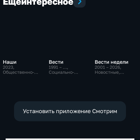
Еще
интересное
Наши
Вести
Вести недели
2023
,
1991 – …
,
2001 – 2026
,
Общественно-
Социально-
Новостные,
политические
экономические,
Общественно-
Новостные,
политические
общественно-
политические
Установить приложение Смотрим