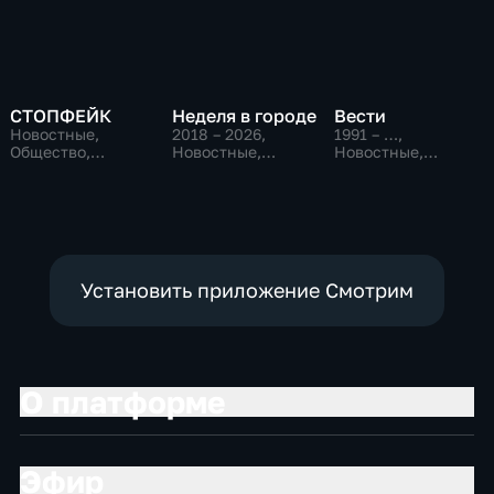
СТОПФЕЙК
Неделя в городе
Вести
Новостные,
2018 – 2026
,
1991 – …
,
Общество,
Новостные,
Новостные,
общественно-
Общество,
Общественно-
политические
общественно-
политические,
политические
социально-
экономические
Установить приложение Смотрим
О платформе
Эфир