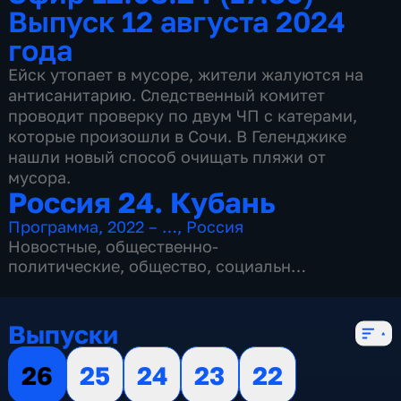
Выпуск 12 августа 2024
года
Ейск утопает в мусоре, жители жалуются на
антисанитарию. Следственный комитет
проводит проверку по двум ЧП с катерами,
которые произошли в Сочи. В Геленджике
нашли новый способ очищать пляжи от
мусора.
Россия 24. Кубань
Программа
,
2022 – …
,
Россия
Новостные
,
общественно-
политические
,
общество
,
социально-
экономические
,
5 сезонов, 1033 выпуска
Выпуски
26
25
24
23
22