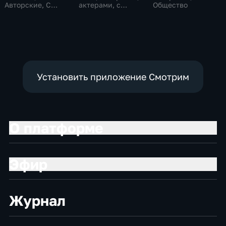
Авторские, С
актерами, с
Общество
актерами, с
музыкантами
космонавтами
Установить приложение Смотрим
О платформе
Эфир
Журнал