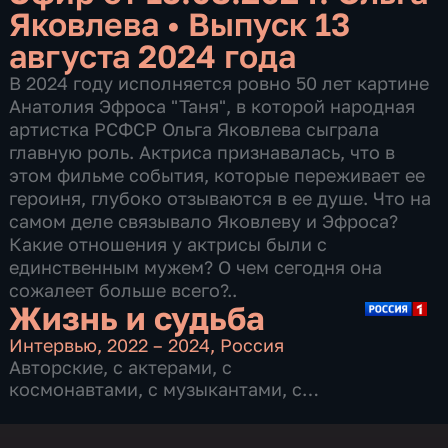
Яковлева
•
Выпуск 13
августа 2024 года
В 2024 году исполняется ровно 50 лет картине
Анатолия Эфроса "Таня", в которой народная
артистка РСФСР Ольга Яковлева сыграла
главную роль. Актриса признавалась, что в
этом фильме события, которые переживает ее
героиня, глубоко отзываются в ее душе. Что на
самом деле связывало Яковлеву и Эфроса?
Какие отношения у актрисы были с
единственным мужем? О чем сегодня она
сожалеет больше всего?..
Жизнь и судьба
Интервью
,
2022 – 2024
,
Россия
Авторские
,
с актерами
,
с
космонавтами
,
с музыкантами
,
с
политиками
,
с режиссерами
,
с
учеными
,
с художниками
,
со