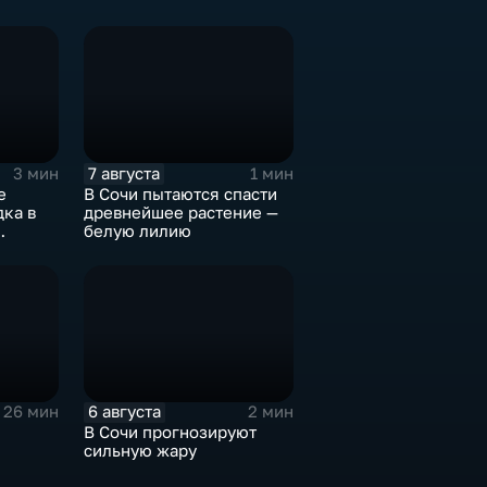
7 августа
3 мин
1 мин
е
В Сочи пытаются спасти
ка в
древнейшее растение —
белую лилию
6 августа
26 мин
2 мин
В Сочи прогнозируют
сильную жару