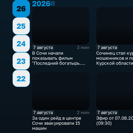
2026
2026
26
25
24
7 августа
7 августа
3 мин
В Сочи начали
Сочинец стал к
показывать фильм
мошенников и п
23
"Последний богатырь.
Курской област
Колобок"
22
7 августа
7 августа
2 мин
За один рейд в центре
Эфир от 07.08.2
Сочи эвакуировали 15
(09:30)
машин