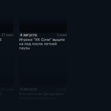
4 августа
17 мин
1 мин
6
Игроки "ХК Сочи" вышли
на лед после летней
паузы
4 августа
20 мин
2 мин
6
В сочинском Дендрарии
зацвела мелалеука