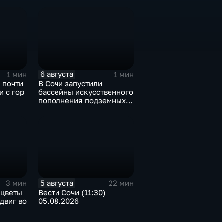
6 августа
1 мин
1 мин
 почти
В Сочи запустили
и с гор
бассейны искусственного
пополнения подземных
вод
5 августа
3 мин
22 мин
 цветы
Вести Сочи (11:30)
двиг во
05.08.2026