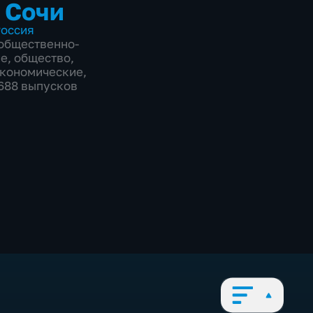
 Сочи
оссия
общественно-
ие
,
общество
,
экономические
,
8688 выпусков