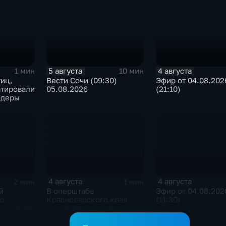
5 августа
4 августа
1 мин
10 мин
тиц,
Вести Сочи (09:30)
Эфир от 04.08.202
атировали
05.08.2026
(21:10)
одеры
4 августа
4 августа
2 мин
1 мин
й
В оперштабе
Эфир от 04.08.202
ую
Краснодарского края
(11:30)
ификации
уточнили число погибших
детей при атаке БПЛА в
Архипо-Осиповке