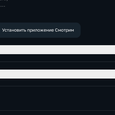
политические,
-
социально-
экономические
Установить приложение Смотрим