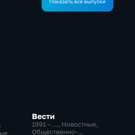
Показать все выпуски
Вести
а
1991 – …
, Новостные,
Общественно-
ые,