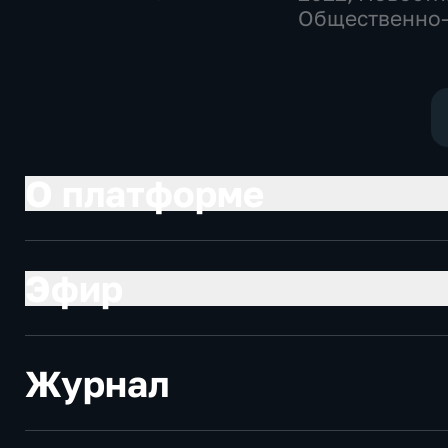
Общество,
Общественно
общественно-
политические
политические
О платформе
Эфир
Журнал