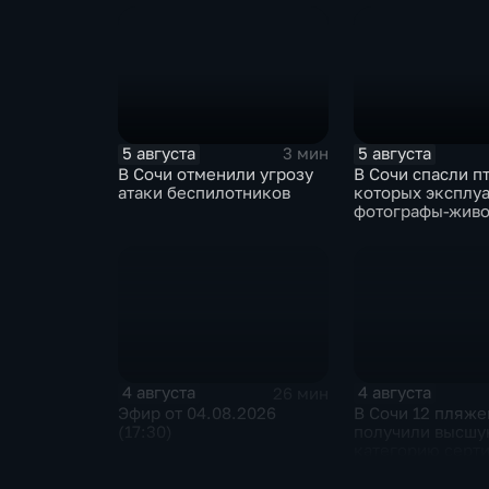
5 августа
5 августа
3 мин
В Сочи отменили угрозу
В Сочи спасли п
атаки беспилотников
которых эксплу
фотографы-жив
4 августа
4 августа
26 мин
Эфир от 04.08.2026
В Сочи 12 пляже
(17:30)
получили высш
категорию серт