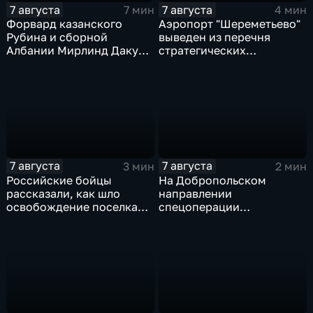
7 августа
7 августа
7 мин
4 мин
Форвард казанского
Аэропорт "Шереметьево"
Рубина и сборной
выведен из перечня
Албании Мирлинд Даку
стратегических
переше в Спартак за 11
предприятий
миллионов евро
7 августа
7 августа
3 мин
2 мин
Российские бойцы
На Добропольском
рассказали, как шло
направлении
освобождение поселка
спецоперации
Красноярское на
российские бойцы
Добропольском
отразили более 70
направлении
контратак ВСУ
спецоперации