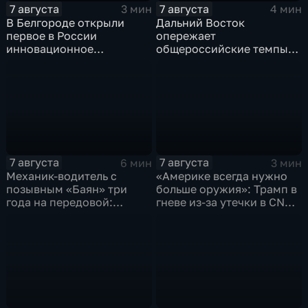
7 августа
7 августа
3 мин
4 мин
В Белгороде открыли
Дальний Восток
первое в России
опережает
инновационное
общероссийские темпы
модульное приемное
по привлечению
отделение детской
инвестиций, доложил
больницы
Юрий Трутнев Владимиру
Путину
7 августа
7 августа
6 мин
3 мин
Механик-водитель с
«Америке всегда нужно
позывным «Баян» три
больше оружия»: Трамп в
года на передовой:
гневе из-за утечки в CNN
история мужества
о дефиците снарядов в
российского
США
добровольца