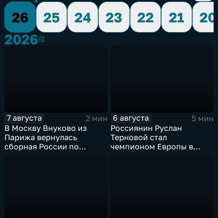
26
25
24
23
22
21
20
2026
2026
7 августа
6 августа
2 мин
5 мин
В Москву Внуково из
Россиянин Руслан
Парижа вернулась
Терновой стал
сборная России по
чемпионом Европы в
синхронному плаванию
прыжках в воду с 10-ти
метровой вышки