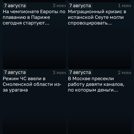
7 августа
7 августа
3 мин
1 мин
На чемпионате Европы по
Миграционный кризис в
плаванию в Париже
испанской Сеуте могли
сегодня стартуют
спровоцировать
соревнования по хай-
спецслужбы Израиля
дайвингу
7 августа
7 августа
3 мин
2 мин
Режим ЧС ввели в
В Москве пресекли
Смоленской области из-
работу девяти каналов,
за урагана
по которым деньги
выводились за рубеж
через криптовалюту