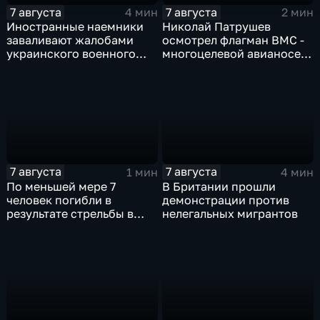
7 августа
7 августа
4 мин
2 мин
Иностранные наемники
Николай Патрушев
заваливают жалобами
осмотрел флагман ВМС -
украинского военного
многоцелевой авианосец
омбудсмена
"Атлантико" в Рио-де-
Жанейро
7 августа
7 августа
1 мин
4 мин
По меньшей мере 7
В Британии прошли
человек погибли в
демонстрации против
результате стрельбы в
нелегальных мигрантов
одной из школ Таиланда