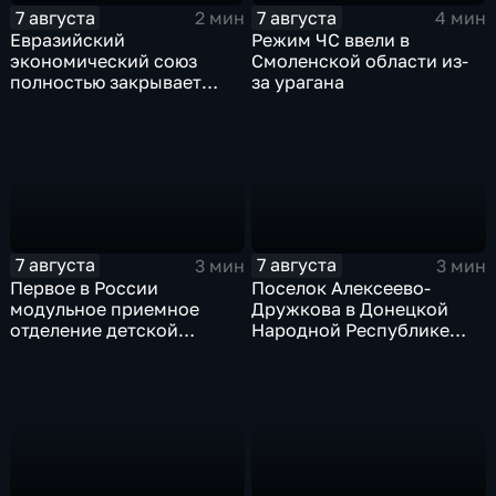
7 августа
7 августа
2 мин
4 мин
Евразийский
Режим ЧС ввели в
экономический союз
Смоленской области из-
полностью закрывает
за урагана
свои потребности
7 августа
7 августа
3 мин
3 мин
Первое в России
Поселок Алексеево-
модульное приемное
Дружкова в Донецкой
отделение детской
Народной Республике
больницы открыли в
под полным огневым
Белгороде
контролем российских
войск