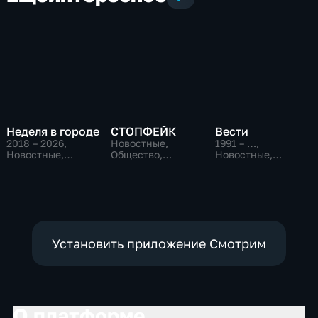
Неделя в городе
СТОПФЕЙК
Вести
2018 – 2026
,
Новостные,
1991 – …
,
Новостные,
Общество,
Новостные,
Общество,
общественно-
Общественно-
общественно-
политические
политические,
политические
социально-
экономические
Установить приложение Смотрим
О платформе