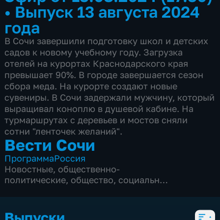
•
Выпуск 13 августа 2024
года
В Сочи завершили подготовку школ и детских
садов к новому учебному году. Загрузка
отелей на курортах Краснодарского края
превышает 90%. В городе завершается сезон
сбора меда. На курорте создают новые
сувениры. В Сочи задержали мужчину, который
выращивал коноплю в душевой кабине. На
турмаршрутах с деревьев и мостов сняли
сотни "ленточек желаний".
Вести Сочи
Программа
Россия
Новостные
,
общественно-
политические
,
общество
,
социально-
экономические
,
5 сезонов, 8689 выпусков
Выпуски