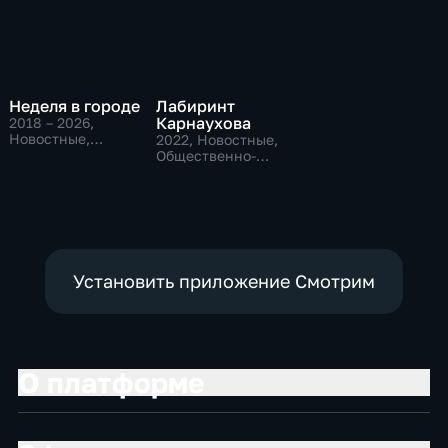
Неделя в городе
Лабиринт
Карнаухова
2018 – 2026
,
Новостные,
2022
, Новостные,
Общественно-
Общественно-
политические,
политические
общество
Установить приложение Смотрим
О платформе