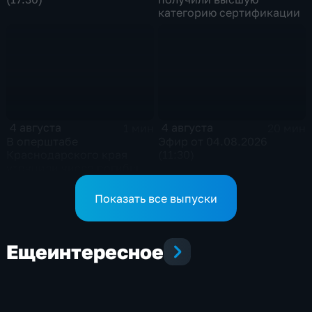
категорию сертификации
4 августа
4 августа
1 мин
20 мин
В оперштабе
Эфир от 04.08.2026
Краснодарского края
(11:30)
уточнили число погибших
детей при атаке БПЛА в
Архипо-Осиповке
Показать все выпуски
Еще
интересное