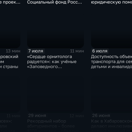
е проект
Социальный фонд России
юридическую пом
жителям Хабаровского
Хабаровском крае
края
7 июля
6 июля
13 мин
11 мин
аровский
«Сердце орнитолога
Доступность объе
ом
радуется»: как учёные
транспорта для се
 страны
«Заповедного
детьми и инвалид
Приамурья» наблюдают
проверили в Хаба
за птицами
29 июня
26 июня
11 мин
12 мин
всех»:
Рекордный набор
Как в Хабаровско
али
абитуриентов – более
делают инклюзив
стиваля
1300 человек – объявили
летний детский от