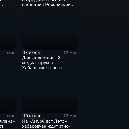
следствия Российской
ом
федерации
17 июля
11 мин
12 мин
Дальневосточный
медиафорум в
Хабаровске станет
дио-
пространством для роста
и диалога
10 июля
11 мин
12 мин
 членам
На «АмурФест.Лето»
ют
хабаровчан ждут этно-