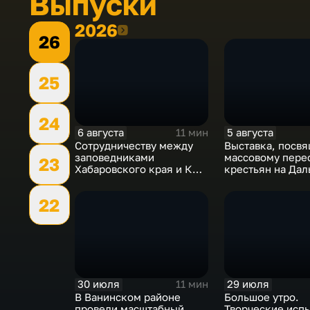
Выпуски
2026
2026
26
25
24
6 августа
5 августа
11 мин
Сотрудничеству между
Выставка, посв
заповедниками
массовому пере
23
Хабаровского края и КНР
крестьян на Дал
– 25 лет
Восток в XIX-XX
22
30 июля
29 июля
11 мин
В Ванинском районе
Большое утро.
провели масштабный
Творческие исп