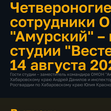
Четвероноги
сотрудники 
"Амурский" –
студии "Вест
14 августа 20
Гости студии – заместитель командира ОМОН "А
Хабаровскому краю Андрей Данилов и инспект
Росгвардии по Хабаровскому краю Юлия Красн