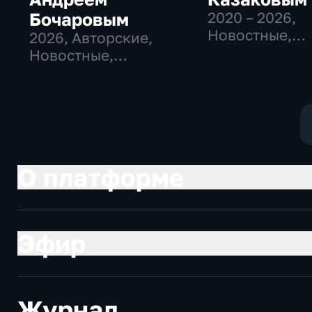
Бочаровым
2020 – 2026
,
Новостные,
2026
, Авторские,
Общественно
Новостные,
политические
общественно-
политические
О платформе
Эфир
Журнал