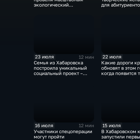
экологический
для абитуриенто
мониторинг акватории
устроили в хаба
бухты Мучке
филиале ВГИКа
23 июля
22 июля
12 мин
Семья из Хабаровска
Какие дороги к
построила уникальный
обновят в этом г
социальный проект –
когда появится т
«Дом для Кирилла»
Большом Уссур
16 июля
15 июля
12 мин
Участники спецоперации
В Хабаровском 
могут пройти
запустили первы