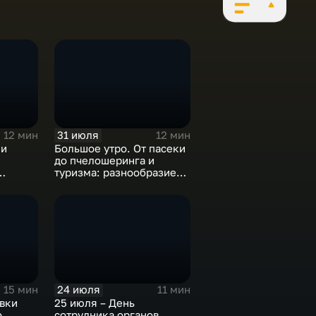
31 июля
12 мин
12 мин
 и
Большое утро. От пасеки
до пчелошеринга и
туризма: разнообразие
емы
проектов хабаровских
пчеловодов
24 июля
15 мин
11 мин
вки
25 июля – День
о
сотрудника органов