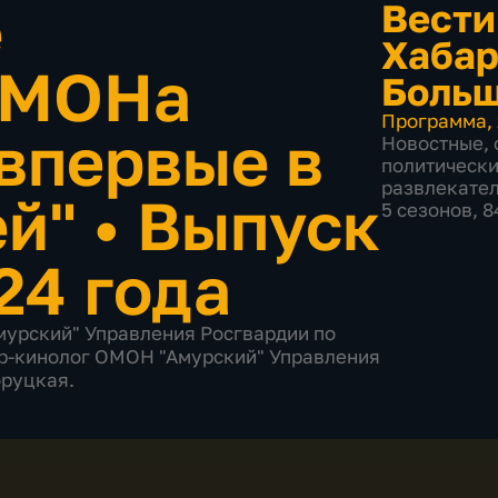
е
Вести
Хабар
ОМОНа
Больш
Программа
,
 впервые в
Новостные
,
политическ
развлекате
ей"
•
Выпуск
5 сезонов, 
24 года
мурский" Управления Росгвардии по
ор-кинолог ОМОН "Амурский" Управления
оруцкая.