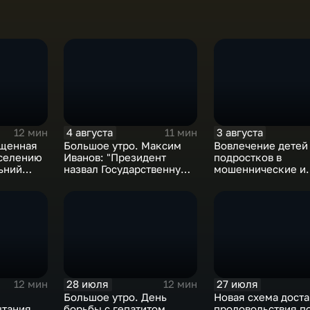
4 августа
3 августа
12 мин
11 мин
ященная
Большое утро. Максим
Вовлечение детей
селению
Иванов: "Президент
подростков в
ьний
назвал Государственную
мошеннические и
 веках
Думу восьмого созыва
криминальные сх
исторической"
28 июля
27 июля
12 мин
12 мин
Большое утро. День
Новая схема доста
ытания
борьбы с гепатитом
продовольствия п