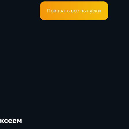
е
в Хабаровском
медколледже
Показать все выпуски
ексеем