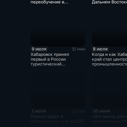
переобучение в
Дальнем Восток
кадровом центре «Работа
инклюзивных
России»
трудотрядов
9 июля
8 июля
11 мин
Хабаровск принял
Когда и как Хаб
первый в России
край стал центр
туристический
промышленности
образовательный
акселератор
1 июля
30 июня
11 мин
Ремонт дорог в
«Это важно для 
Хабаровском крае в 2026
хабаровчанки ст
году – самый масштабный
участницами фе