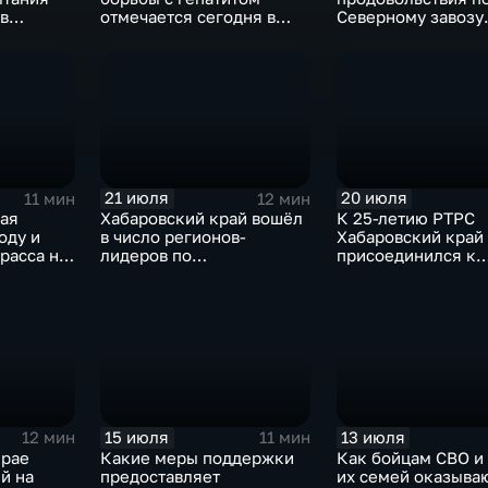
в
отмечается сегодня в
Северному завозу
ровском
России и Хабаровском
работает в Охотск
крае
округе
21 июля
20 июля
11 мин
12 мин
рая
Хабаровский край вошёл
К 25-летию РТРС
оду и
в число регионов-
Хабаровский край
расса на
лидеров по
присоединился к
ийском
господдержке компаний-
Всероссийской ра
экспортёров
экспедиции
15 июля
13 июля
12 мин
11 мин
крае
Какие меры поддержки
Как бойцам СВО и
й на
предоставляет
их семей оказыва