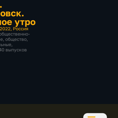
.
овск.
ое утро
2022
,
Россия
общественно-
ие
,
общество
,
льные
,
840 выпусков