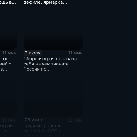
ощь в
дефиле, ярмарка
ремёсел и большой
концерт
3 июля
11 мин
11 мин
ктов
Сборная края показала
мей с
себя на чемпионате
ов
России по
ровске
профмастерству среди
ветеранов СВО
25 июня
11 мин
12 мин
м крае
Трудоустройство
ным
ветеранов СВО в
дых
Хабаровском крае: