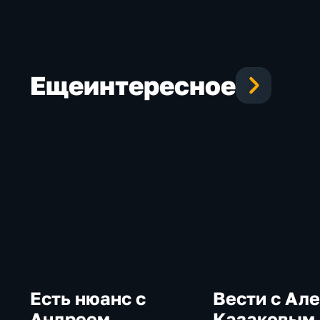
за последние 5 лет
«Женское сердц
России»
Еще
интересное
Есть нюанс с
Вести с Ал
Андреем
Казаковым