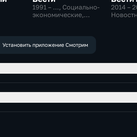
1991 – …
, Социально-
2014 – 
экономические,
Новостн
-
Новостные,
Общест
общественно-
политич
политические
Установить приложение Смотрим