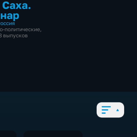
 Саха.
нар
оссия
о-политические
,
98 выпусков