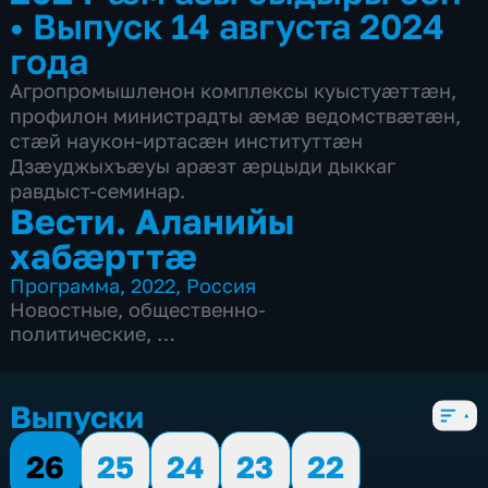
•
Выпуск 14 августа 2024
года
Агропромышленон комплексы куыстуæттæн,
профилон министрадты æмæ ведомствæтæн,
стæй наукон-иртасæн институттæн
Дзæуджыхъæуы арæзт æрцыди дыккаг
равдыст-семинар.
Вести. Аланийы
хабæрттæ
Программа
,
2022
,
Россия
Новостные
,
общественно-
политические
,
5 сезонов, 1003 выпуска
Выпуски
26
25
24
23
22