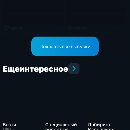
27 июня
26 июня
15 мин
12 мин
Эфир от 27.06.2026
Эфир от 26.06.2026
Показать все выпуски
Еще
интересное
Вести
Специальный
Лабиринт
репортаж
Карнаухова
1991 – …
,