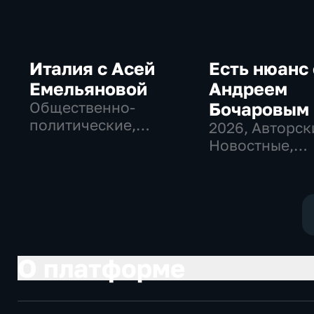
Италия с Асей
Есть нюанс 
Емельяновой
Андреем
Общественно-
Бочаровым
политические,
2026
, Авторск
Общество, новостные
Новостные,
общественно-
политические
О платформе