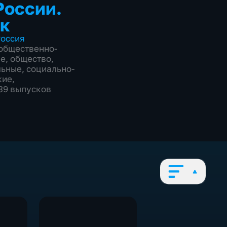
России.
к
оссия
общественно-
ие
,
общество
,
льные
,
социально-
кие
,
539 выпусков