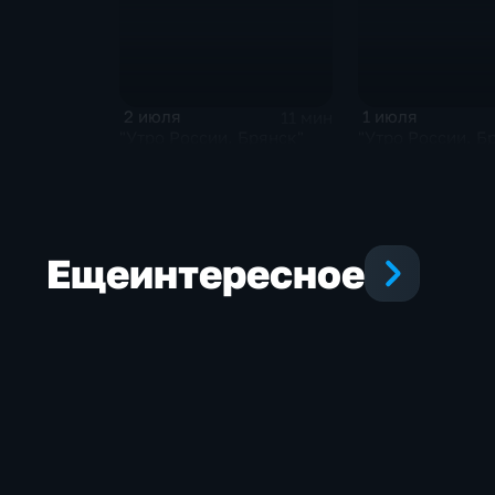
2 июля
1 июля
11 мин
"Утро России. Брянск"
"Утро России. Б
Еще
интересное