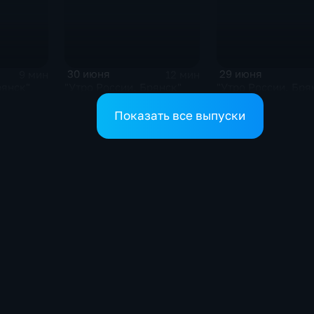
30 июня
29 июня
9 мин
12 мин
рянск"
"Утро России. Брянск"
"Утро России. Бря
Показать все выпуски