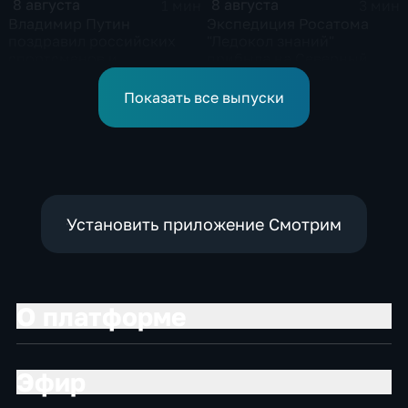
8 августа
8 августа
1 мин
3 мин
Владимир Путин
Экспедиция Росатома
поздравил российских
"Ледокол знаний"
спортсменов и
прибыла на Северный
физкультурников с
полюс
профессиональным
Показать все выпуски
праздником
Установить приложение Смотрим
О платформе
Эфир