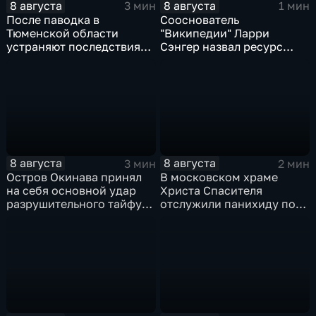
8 августа
8 августа
3 мин
1 мин
После паводка в
Сооснователь
Тюменской области
"Википедии" Ларри
устраняют последствия
Сэнгер назвал ресурс
для водоснабжения
инструментом
пропаганды
8 августа
8 августа
3 мин
2 мин
Остров Окинава принял
В московском храме
на себя основной удар
Христа Спасителя
разрушительного тайфуна
отслужили панихиду по
"Дельфин"
погибшим жителям
Южной Осетии