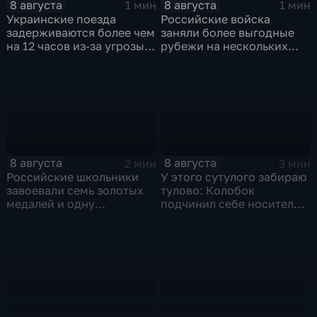
8 августа
8 августа
1 мин
1 мин
Украинские поезда
Российские войска
задерживаются более чем
заняли более выгодные
на 12 часов из-за угрозы
рубежи на нескольких
обстрелов
направлениях в зоне СВО
8 августа
8 августа
2 мин
3 мин
Российские школьники
У этого сутулого забираю
завоевали семь золотых
тулово: Колобок
медалей и одну
подчинил себе носителя в
бронзовую на турнире по
новом сказочном
ИИ
блокбастере