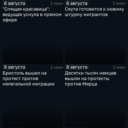
8 августа
8 августа
1 мин
1 мин
"Спящая красавица":
Сеута готовится к новому
ведущая уснула в прямом
штурму мигрантов
эфире
8 августа
8 августа
1 мин
1 мин
Бристоль вышел на
Десятки тысяч немцев
протест против
вышли на протесты
нелегальной миграции
против Мерца