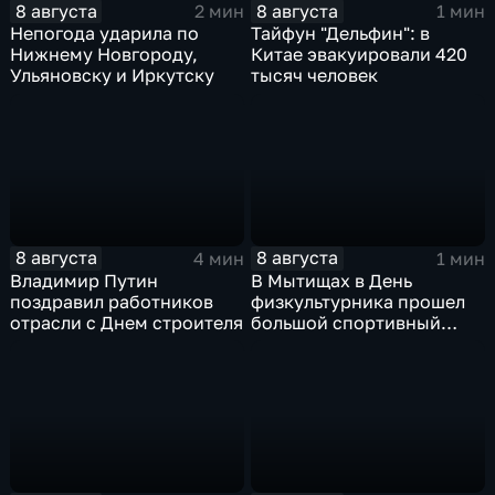
8 августа
8 августа
2 мин
1 мин
Непогода ударила по
Тайфун "Дельфин": в
Нижнему Новгороду,
Китае эвакуировали 420
Ульяновску и Иркутску
тысяч человек
8 августа
8 августа
4 мин
1 мин
Владимир Путин
В Мытищах в День
поздравил работников
физкультурника прошел
отрасли с Днем строителя
большой спортивный
фестиваль