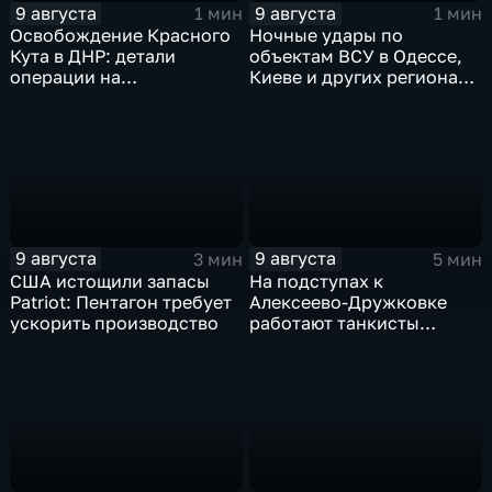
9 августа
9 августа
1 мин
1 мин
Освобождение Красного
Ночные удары по
Кута в ДНР: детали
объектам ВСУ в Одессе,
операции на
Киеве и других регионах
Добропольском
Украины
направлении
9 августа
9 августа
3 мин
5 мин
США истощили запасы
На подступах к
Patriot: Пентагон требует
Алексеево-Дружковке
ускорить производство
работают танкисты
"Южной"