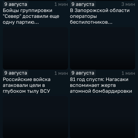
9 августа
9 августа
1 мин
3 мин
Бойцы группировки
В Запорожской области
"Север" доставили еще
операторы
одну партию
беспилотников
гуманитарного груза
группировки "Восток"
планомерно уничтожают
технику и укрепления
ВСУ
9 августа
9 августа
1 мин
1 мин
Российские войска
81 год спустя: Нагасаки
атаковали цели в
вспоминает жертв
глубоком тылу ВСУ
атомной бомбардировки