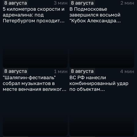
8 августа
8 августа
3 мин
2 мин
5 километров скорости и
В Подмосковье
адреналина: под
завершился восьмой
Петербургом проходит
"Кубок Александра
третий этап "Формулы‑4"
Овечкина"
8 августа
8 августа
1 мин
4 мин
"Шаляпин‑фестиваль"
ВС РФ нанесли
собрал музыкантов в
комбинированный удар
месте венчания великого
по объектам
певца
логистической,
топливной и
энергетической
инфраструктуры в Киеве