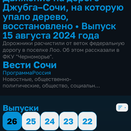
Джубга–Сочи, на которую
упало дерево,
восстановлено
•
Выпуск
15 августа 2024 года
Дорожники расчистили от веток федеральную
дорогу в поселке Лоо. Об этом рассказали в
ФКУ "Черноморье".
Вести Сочи
Программа
Россия
Новостные
,
общественно-
политические
,
общество
,
социально-
экономические
,
5 сезонов, 8684 выпуска
Выпуски
26
25
24
23
22