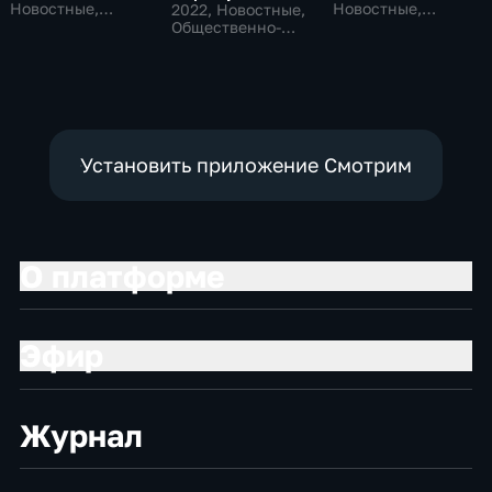
Новостные,
Новостные,
2022
, Новостные,
Общество,
Общественно-
Общественно-
общественно-
политические,
политические
политические
социально-
экономические
Установить приложение Смотрим
О платформе
Эфир
Журнал