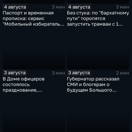
4 августа
4 августа
3 мин
3 мин
Паспорт и временная
Без стука: по "бархатному
прописка: сервис
пути" торопятся
"Мобильный избиратель"
запустить трамваи с 1
запустили в МФЦ
сентября от
Хабаровского края
Волочаевской до
Гамарника
3 августа
3 августа
3 мин
2 мин
В Доме офицеров
Губернатор рассказал
состоялось
СМИ и блогерам о
празднование,
будущем Большого
приуроченное к 108-ой
Уссурийского острова и
годовщине со дня
аэропорта Хурба
образования ВВО