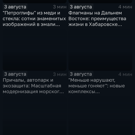
3 августа
3 августа
3 мин
4 мин
"Петроглифы" из меди и
Флагманы на Дальнем
стекла: сотни знаменитых
Востоке: преимущества
изображений в эмали
жизни в Хабаровске
готовятся к выставке в
оценили федеральные
Хабаровске
СМИ и блогеры
3 августа
3 августа
3 мин
4 мин
Причалы, автопарк и
"Меньше нарушают,
экозащита: Масштабная
меньше гоняют": новые
модернизация морского
комплексы
терминала идет в
видеофиксации помогают
Советской Гавани
обнаружить нарушителей
ПДД