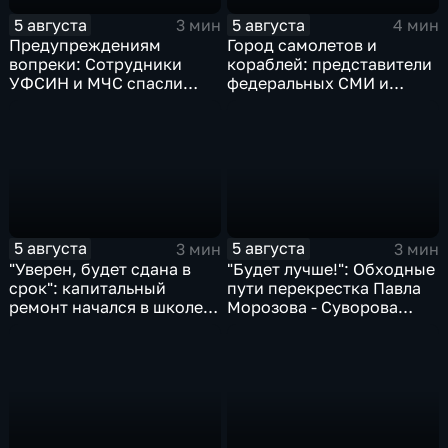
5 августа
5 августа
3 мин
4 мин
Предупреждениям
Город самолетов и
вопреки: Сотрудники
кораблей: представители
УФСИН и МЧС спасли
федеральных СМИ и
нескольких утопающих на
блогеры посетили
острове Заячий
Комсомольск
5 августа
5 августа
3 мин
3 мин
"Уверен, будет сдана в
"Будет лучше!": Обходные
срок": капитальный
пути перекрестка Павла
ремонт начался в школе
Морозова - Суворова
№10
ищут автомобили и
автобусы