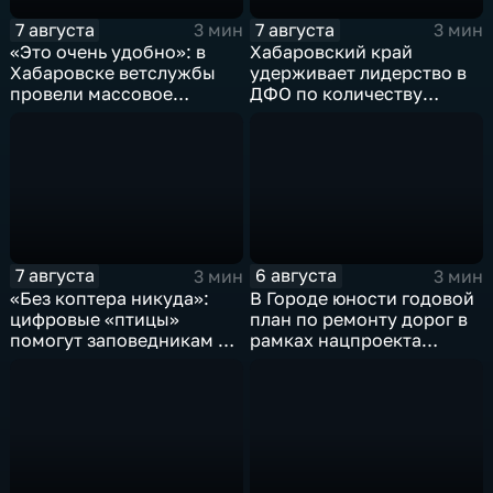
7 августа
7 августа
3 мин
3 мин
«Это очень удобно»: в
Хабаровский край
Хабаровске ветслужбы
удерживает лидерство в
провели массовое
ДФО по количеству
чипирование домашних
строящихся школ и
питомцев
детсадов
7 августа
6 августа
3 мин
3 мин
«Без коптера никуда»:
В Городе юности годовой
цифровые «птицы»
план по ремонту дорог в
помогут заповедникам в
рамках нацпроекта
борьбе с пожарами и
выполнен на 80
браконьерами
процентов