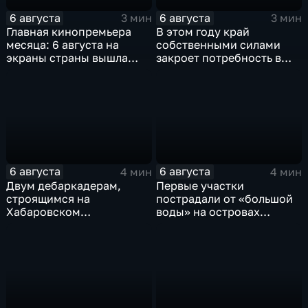
6 августа
6 августа
3 мин
3 мин
Главная кинопремьера
В этом году край
месяца: 6 августа на
собственными силами
экраны страны вышла
закроет потребность в
комедия «Последний
картофеле – сразу на 82
богатырь. Колобок»
процента
6 августа
6 августа
4 мин
4 мин
Двум дебаркадерам,
Первые участки
строящимся на
пострадали от «большой
Хабаровском
воды» на островах
судостроительном,
Большой Уссурийский,
присвоили имена героев-
Дачный и Кабельный
земляков