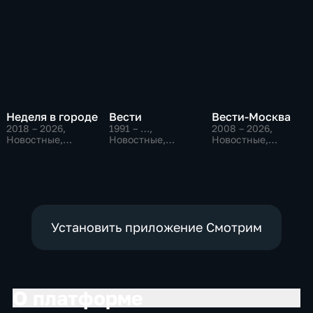
Неделя в городе
Вести
Вести-Москва
2018 – 2026
,
1991 – …
,
2008 – 2026
,
Новостные,
Новостные,
Новостные,
Общество,
Общественно-
Общественно-
общественно-
политические,
политические,
политические
социально-
социально-
экономические
экономические
Установить приложение Смотрим
О платформе