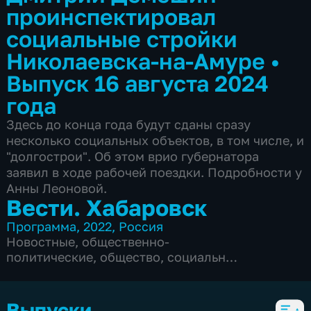
проинспектировал
социальные стройки
Николаевска-на-Амуре
•
Выпуск 16 августа 2024
года
Здесь до конца года будут сданы сразу
несколько социальных объектов, в том числе, и
"долгострои". Об этом врио губернатора
заявил в ходе рабочей поездки. Подробности у
Анны Леоновой.
Вести. Хабаровск
Программа
,
2022
,
Россия
Новостные
,
общественно-
политические
,
общество
,
социально-
экономические
,
5 сезонов, 6103 выпуска
Выпуски