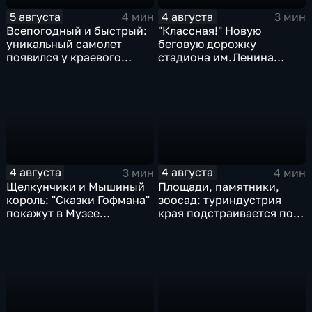
5 августа
4 августа
4 мин
3 мин
Всепогодный и быстрый:
"Классная!" Новую
уникальный самолет
беговую дорожку
появился у краевого
стадиона им.Ленина
центра медицины
оценили любители бега и
катастроф
северной ходьбы
4 августа
4 августа
3 мин
4 мин
Щелкунчики и Мышиный
Площади, памятники,
король: "Сказки Гофмана"
зоосад: туриндустрия
покажут в Музее
края подстраивается под
изобразительных
запросы гостей из
искусств Комсомольска
Гонконга