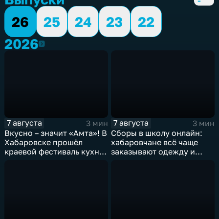
26
25
24
23
22
2026
2026
7 августа
7 августа
3 мин
3 мин
Вкусно – значит «Амта»! В
Сборы в школу онлайн:
Хабаровске прошёл
хабаровчане всё чаще
краевой фестиваль кухни
заказывают одежду и
коренных народов
канцелярию для детей на
Севера
маркетплейсах