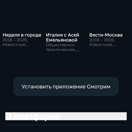
Неделя в городе
Италия с Асей
Вести-Москва
Емельяновой
2018 – 2026
,
2008 – 2026
,
Новостные,
Новостные,
Общественно-
Общество,
Общественно-
политические,
общественно-
политические,
Общество,
политические
социально-
новостные
экономические
Установить приложение Смотрим
О платформе