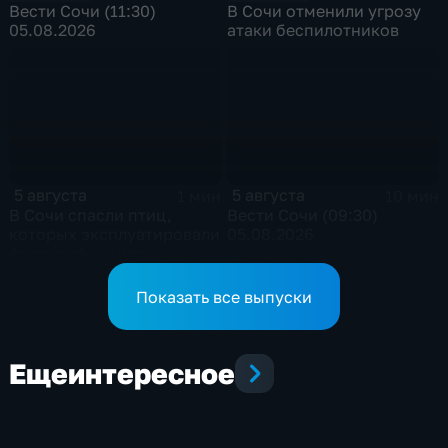
Вести Сочи (11:30)
В Сочи отменили угрозу
05.08.2026
атаки беспилотников
5 августа
5 августа
1 мин
10 мин
В Сочи спасли птиц,
Вести Сочи (09:30)
которых эксплуатировали
05.08.2026
фотографы-живодеры
Показать все выпуски
Еще
интересное