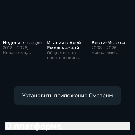
Неделя в городе
Италия с Асей
Вести-Москва
Емельяновой
2018 – 2026
,
2008 – 2026
,
Новостные,
Новостные,
Общественно-
Общество,
Общественно-
политические,
общественно-
политические,
Общество,
политические
социально-
новостные
экономические
Установить приложение Смотрим
О платформе