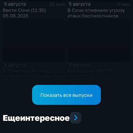
5 августа
5 августа
22 мин
3 мин
Вести Сочи (11:30)
В Сочи отменили угрозу
05.08.2026
атаки беспилотников
5 августа
5 августа
1 мин
10 мин
В Сочи спасли птиц,
Вести Сочи (09:30)
которых эксплуатировали
05.08.2026
фотографы-живодеры
Показать все выпуски
Еще
интересное