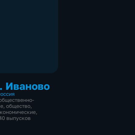
. Иваново
оссия
общественно-
ие
,
общество
,
экономические
,
840 выпусков