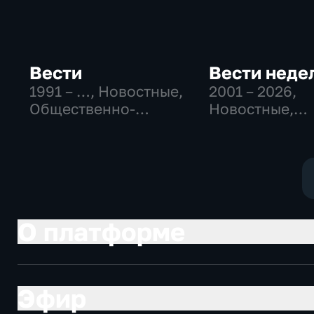
Вести
Вести неде
1991 – …
, Новостные,
2001 – 2026
,
Общественно-
Новостные,
политические,
Общественно
социально-
политические
экономические
О платформе
Эфир