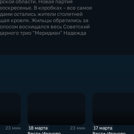
рской области. Новая партия
воскресенье. В коробках – все самое
дами остались жители столетней
щая кровля. Жильцы обратились за
голосом восхищался весь Советский
ндарного трио "Меридиан" Надежда
18 марта
17 марта
23 мин
23 мин
Вести-Иваново
Вести-Иваново