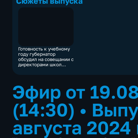
Сюжеты выпуска
Готовность к учебному
году губернатор
обсудил на совещании с
директорами школ
Ивановской области
Эфир от 19.0
(14:30)
•
Выпу
августа 2024