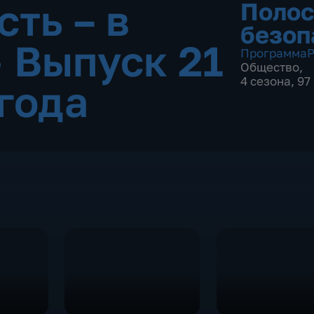
ть – в
Полос
безоп
•
Выпуск 21
Программа
Р
Общество
,
4 сезона, 9
 года