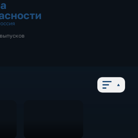
а
асности
оссия
7 выпусков