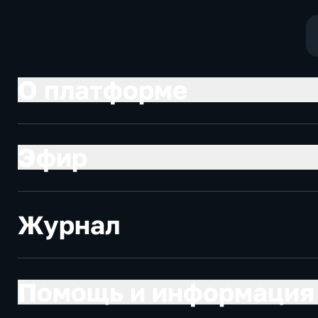
О платформе
Эфир
Журнал
Помощь и информация