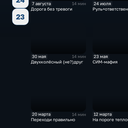
7 августа
24 июля
14 мин
Дорога без тревоги
Руль=ответствен
23
30 мая
23 мая
14 мин
Двухколёсный (не?)друг
СИМ-мафия
20 марта
12 марта
14 мин
Переходи правильно
На пороге тепло