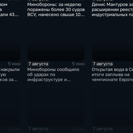
рвом
Минобороны: за неделю
Денис Мантуров з
в
поражены более 30 судов
расширении реест
али 43
ВСУ, нанесено свыше 10
индустриальных п
атов"
ударов по ключевым
Ярославской обла
объектам
7 августа
7 августа
5 мин
5 мин
 накрыли
Минобороны сообщило
Открытая вода в С
шую
об ударах по
итоги заплыва на
ков за
инфраструктуре и
чемпионате Европ
военной технике ВСУ
7 августа
7 августа
2 мин
3 мин