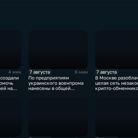
7 августа
7 августа
4 мин
6 мин
 создали
По предприятиям
В Москве разобла
помочь
украинского военпрома
целая сеть незак
ей на
нанесены в общей
крипто-обменник
сложности более 10-ти
массированных и
групповых ударов