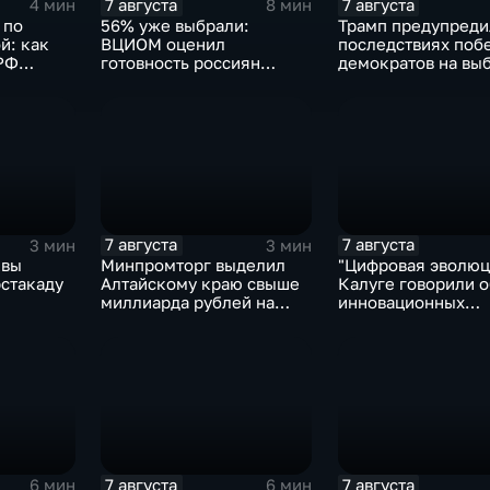
7 августа
7 августа
4 мин
8 мин
 по
56% уже выбрали:
Трамп предупреди
й: как
ВЦИОМ оценил
последствиях поб
РФ
готовность россиян
демократов на выб
чь
голосовать на выборах в
Сенат.
Госдуму
7 августа
7 августа
3 мин
3 мин
квы
Минпромторг выделил
"Цифровая эволюци
эстакаду
Алтайскому краю свыше
Калуге говорили о
миллиарда рублей на
инновационных
промразвитие
IT‑проектах
7 августа
7 августа
6 мин
6 мин