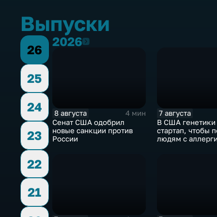
Выпуски
2026
2026
26
25
24
8 августа
7 августа
4 мин
Сенат США одобрил
В США генетики
новые санкции против
стартап, чтобы 
23
России
людям с аллерги
собак
22
21