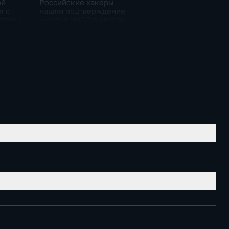
ой
Российские хакеры
я с
нашли подтверждение
оторые
участия НАТО в ударах по
авшим
России
чья