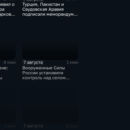
аявил о
Турция, Пакистан и
ра
Саудовская Аравия
арков в
подписали меморандум о
сти
коллективной обороне
7 августа
4 мин
1 мин
ене:
Вооруженные Силы
России установили
ы
контроль над селом
Анискино в Харьковской
области
7 августа
1 мин
6 мин