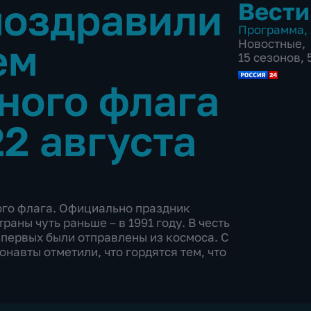
поздравили
Вести
Программа
,
ем
Новостные
,
15 сезонов,
ного флага
2 августа
ого флага. Официально праздник
раны чуть раньше – в 1991 году. В честь
 первых были отправлены из космоса. С
навты отметили, что гордятся тем, что