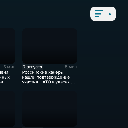
7 августа
6 мин
5 мин
чена
Российские хакеры
онных
нашли подтверждение
ов
участия НАТО в ударах по
России