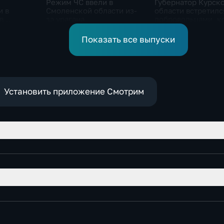
Режим ЧС ввели в
Губернатор Курск
и в
Смоленской области из-
области встретилс
в
за урагана
добровольцами, к
уже выше
помогали пострад
от вторжения ВСУ
Показать все выпуски
жителям приграни
Установить приложение Смотрим