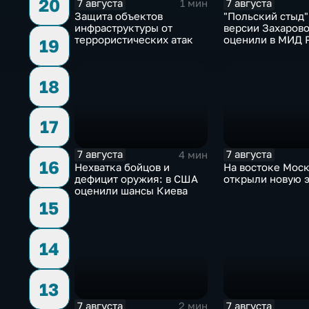
20
7 августа
7 августа
1 мин
Защита объектов
"Польский стыд"
инфраструктуры от
версии Захарово
террористических атак
оценили в МИД 
19
скандальную ре
Навроцкого
18
17
7 августа
7 августа
4 мин
16
Нехватка бойцов и
На востоке Мос
дефицит оружия: в США
открыли новую 
оценили шансы Киева
15
14
13
7 августа
7 августа
2 мин