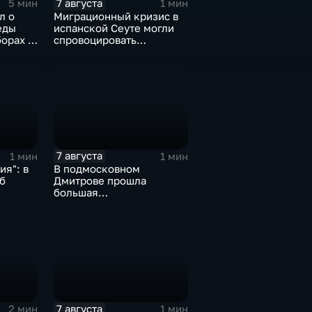
7 августа
5 мин
1 мин
л о
Миграционный кризис в
еды
испанской Сеуте могли
орах в
спровоцировать
спецслужбы Израиля
7 августа
1 мин
1 мин
я": в
В подмосковном
б
Дмитрове прошла
большая
агропромышленная
выставка
7 августа
2 мин
1 мин