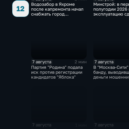
Водозабор в Яхроме
Минстрой: в пе
12
после капремонта начал
полугодии 2026 
снабжать город
эксплуатацию сд
качественной водой
миллиона "квадр
7 августа
7 августа
2 мин
Партия "Родина" подала
В "Москва‑Сити"
иск против регистрации
банду, выводив
кандидатов "Яблока"
деньги мошенни
рубеж
7 августа
7 августа
1 мин