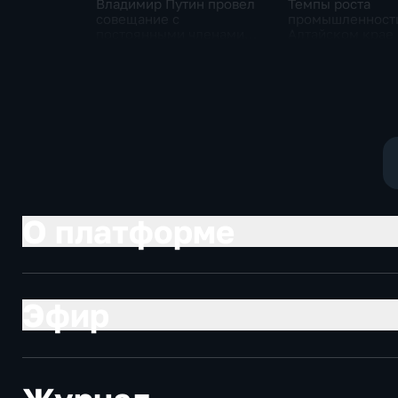
Владимир Путин провел
Темпы роста
совещание с
промышленност
постоянными членами
Алтайском крае 
Совета безопасности
нынешнем году 
России
среднего
О платформе
Эфир