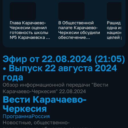
Глава Карачаево-
В Общественной
Рашид Те
Черкесии оценил
палате Карачаево-
одна из
готовность школы
Черкесии обсудили
национал
№5 Карачаевска к
обеспечение
целей ра
началу нового
прозрачности и
России –
учебного года
законности
реализац
предстоящих
потенциа
Эфир от 22.08.2024 (21:05)
выборов
каждого 
•
Выпуск 22 августа 2024
года
Обзор информационной передачи "Вести
Карачаево-Черкесия" 22.08.2024
Вести Карачаево-
Черкесия
Программа
Россия
Новостные
,
общественно-