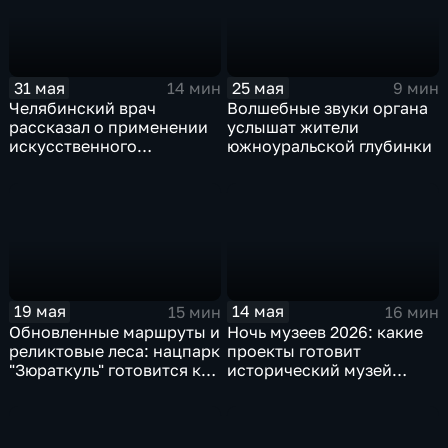
31 мая
25 мая
14 мин
9 мин
Челябинский врач
Волшебные звуки органа
рассказал о применении
услышат жители
искусственного
южноуральской глубинки
интеллекта для лечения
рака
19 мая
14 мая
15 мин
16 мин
Обновленные маршруты и
Ночь музеев 2026: какие
реликтовые леса: нацпарк
проекты готовит
"Зюраткуль" готовится к
исторический музей
летнему сезону
Южного Урала