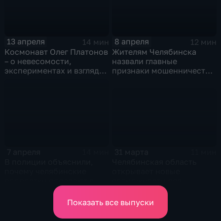
13 апреля
8 апреля
14 мин
12 мин
Космонавт Олег Платонов
Жителям Челябинска
– о невесомости,
назвали главные
экспериментах и взгляде
признаки мошенничества
на Урал из космоса
в сфере инвестиций
31 марта
7 апреля
11 мин
14 мин
Челябинская область
В полиции объяснили,
открывает новые
почему челябинские
возможности для
подростки попадают в
молодежи
криминальные истории
Показать все выпуски