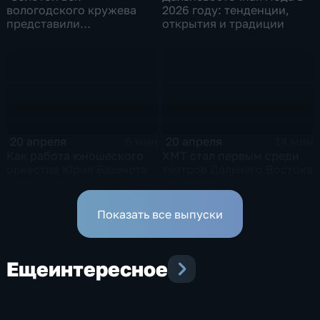
вологодского кружева
2026 году: тенденции,
представили
открытия и традиции
хабаровчанам в музее
имени Гродекова
20 апреля
20 апреля
6 мин
14 мин
Как работа юношеского
ХМТ стал первым среди
оркестра Юрия Башмета
театров Дальнего Востока
"освежает" музыкальную
лауреатом премии
карту России
"Серебряный лучник"
Показать все выпуски
Еще
интересное