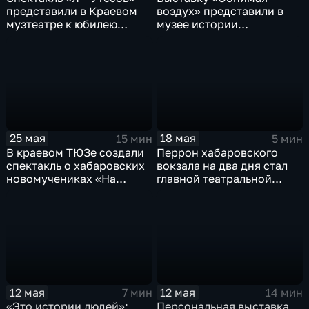
представили в Краевом
воздух» представили в
музтеатре к юбилею
музее истории
Дениса Желтоухова
Хабаровска
25 мая
18 мая
15 мин
5 мин
В краевом ТЮЗе создали
Перрон хабаровского
спектакль о хабаровских
вокзала на два дня стал
новомучениках «На
главной театральной
Амуре жил святой»
площадкой страны
12 мая
12 мая
7 мин
14 мин
«Это истории людей»:
Персональная выставка