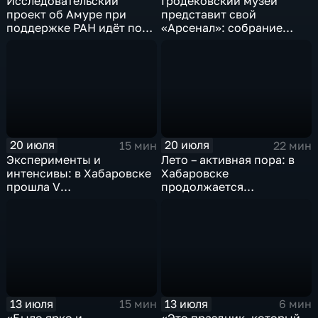
Исследовательский
Гродековский музей
проект об Амуре при
представит свой
поддержке РАН идёт по
«Арсенал»: собрание
следам землепроходцев
оружие последних двух
веков
20 июля
20 июля
15 мин
22 мин
Эксперименты и
Лето – активная пора: в
интенсивы: в Хабаровске
Хабаровске
прошла V
продолжается
Дальневосточная
масштабная кампания по
театральная школа
благоустройству города
13 июля
13 июля
15 мин
6 мин