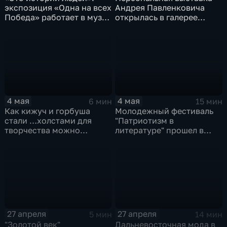
экспозиция «Одна на всех
Андрея Павленковича
Победа» работает в музее
открылась в галерее
истории города
имени Федотова
4 мая
4 мая
6 мин
15 мин
Как кижуч и горбуша
Молодежный фестиваль
стали …холстами для
"Патриотизм в
творчества можно
литературе" прошел в
увидеть в Гродековском
Хабаровске
музее
27 апреля
27 апреля
5 мин
14 мин
"Золотой век"
Дальневосточная мода в