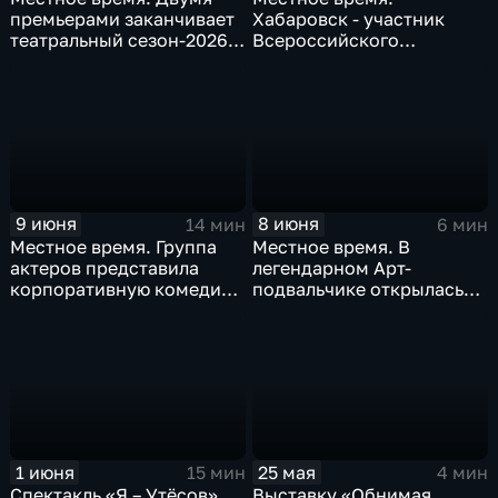
премьерами заканчивает
Хабаровск - участник
театральный сезон-2026
Всероссийского
краевой театр драмы
марафона классической
музыки "Кантата. Россия"
9 июня
8 июня
14 мин
6 мин
Местное время. Группа
Местное время. В
актеров представила
легендарном Арт-
корпоративную комедию-
подвальчике открылась
триллер "Кандидат"... в
выставка "Академичка на
библиотеке
Тунгуске"
1 июня
25 мая
15 мин
4 мин
Спектакль «Я – Утёсов»
Выставку «Обнимая