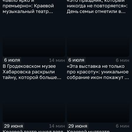
«Было ярко и
«Это праздник, который
премьерно»: Краевой
никогда не повторяется»:
музыкальный театр
День семьи отметили в
завершил юбилейный,
Хабаровске
сотый сезон
6 июля
6 июля
14 мин
6 мин
В Гродековском музее
«Эта выставка не только
Хабаровска раскрыли
про красоту»: уникальное
тайну, которой больше
собрание икон покажут в
ста лет
ДВХМ
29 июня
29 июня
14 мин
6 мин
Краевой театр кукол взял
Краевой музтеатр