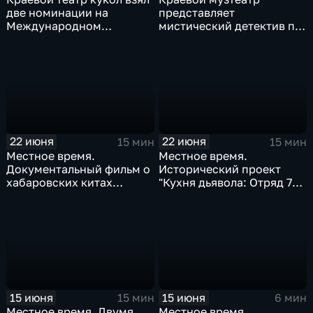
две номинации на
представляет
Международном
мистический детектив по
фестивале-конкурсе в
мотивам романа Агаты
Сибири
Кристи
22 июня
22 июня
15 мин
15 мин
Местное время.
Местное время.
Документальный фильм о
Исторический проект
хабаровских китах
"Кухня дьявола: Отряд 731
победил на конкурсе
и Хабаровский процесс"
"Россия твоими глазами"
15 июня
15 июня
15 мин
6 мин
Местное время. Двумя
Местное время.