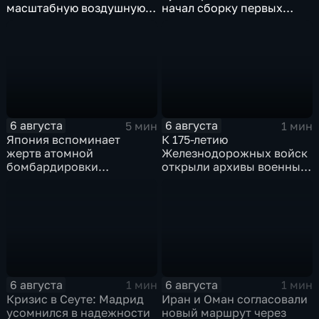
масштабную воздушную
начал сборку первых
тревогу на Украине
дебаркадеров
6 августа
6 августа
5 мин
1 мин
Япония вспоминает
К 175-летию
жертв атомной
Железнодорожных войск
бомбардировки
открыли архивы военных
Хиросимы
лет
6 августа
6 августа
1 мин
1 мин
Кризис в Сеуте: Мадрид
Иран и Оман согласовали
усомнился в надежности
новый маршрут через