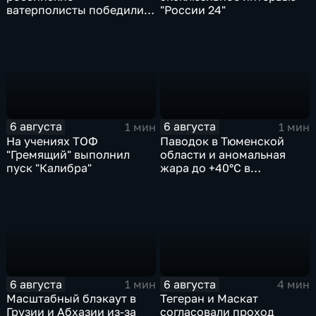
ватерполисты победили
"России 24"
Черногорию на
юниорском чемпионате
мира
6 августа
6 августа
1 мин
1 мин
На учениях ТОФ
Паводок в Тюменской
"Гремящий" выполнил
области и аномальная
пуск "Калибра"
жара до +40°C в
Ростовской
6 августа
6 августа
1 мин
4 мин
Масштабный блэкаут в
Тегеран и Маскат
Грузии и Абхазии из-за
согласовали проход