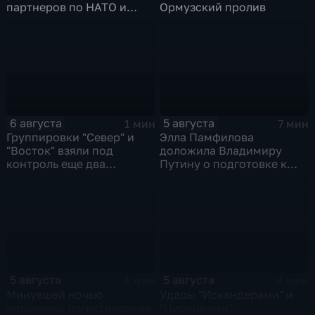
партнеров по НАТО и
Ормузский пролив
США
6 августа
5 августа
1 мин
7 мин
Группировки "Север" и
Элла Памфилова
"Восток" взяли под
доложила Владимиру
контроль еще два
Путину о подготовке к
населенных пункта
выборам в Госдуму
5 августа
5 августа
4 мин
4 мин
Минувшей ночью
Удары "Искандерами" и
поражены логистические
"Цирконами":