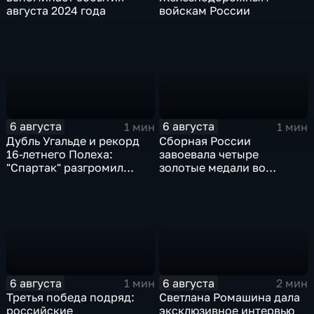
августа 2024 года
войскам России
6 августа
6 августа
1 мин
1 мин
Дубль Угальде и рекорд
Сборная России
16-летнего Полеха:
завоевала четыре
"Спартак" разгромил
золотые медали во
"Оренбург" в Кубке
второй день КМ по
России
зимнему плаванию
6 августа
6 августа
1 мин
2 мин
Третья победа подряд:
Светлана Ромашина дала
российские
эксклюзивное интервью