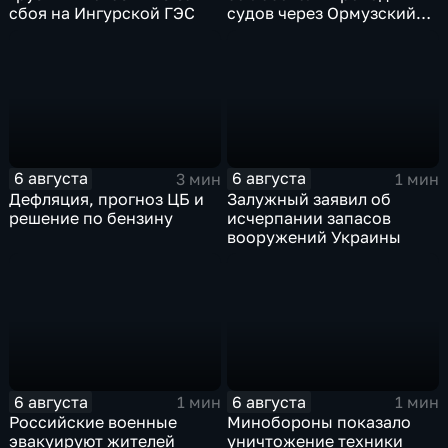
сбоя на Ингурской ГЭС
судов через Ормузский
пролив вопреки позиции
США
6 августа
6 августа
3 мин
1 мин
Дефляция, прогноз ЦБ и
Залужный заявил об
решение по бензину
исчерпании запасов
вооружений Украины
6 августа
6 августа
1 мин
1 мин
Российские военные
Минобороны показало
эвакуируют жителей
уничтожение техники