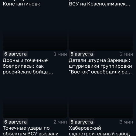
Константиновк
ВСУ на Краснолиманском
направлении
6 августа
6 августа
3 мин
2 мин
Дроны и точечные
Детали штурма Зарницы:
боеприпасы: как
штурмовики группировки
российские бойцы
"Восток" освободили село
выбивают противника в
в Запорожье
ДНР
6 августа
6 августа
2 мин
3 мин
Точечные удары по
Хабаровский
объектам ВСУ вызвали
судостроительный завод