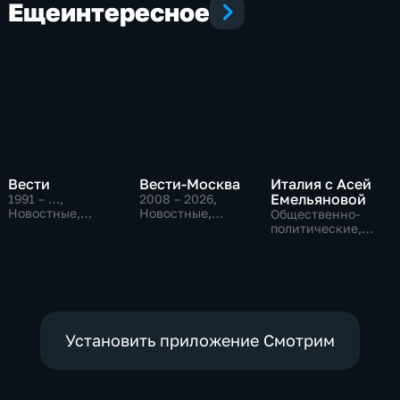
Еще
интересное
Вести
Вести-Москва
Италия с Асей
Емельяновой
1991 – …
,
2008 – 2026
,
Новостные,
Новостные,
Общественно-
Общественно-
Общественно-
политические,
политические,
политические,
Общество,
социально-
социально-
новостные
экономические
экономические
Установить приложение Смотрим