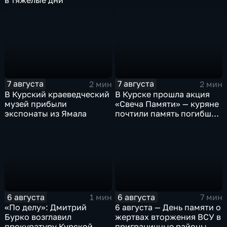
в тяжёлые дни
7 августа
7 августа
2 мин
2 мин
В Курский краеведческий
В Курске прошла акция
музей прибыли
«Свеча Памяти» — куряне
экспонаты из Ямала
почтили память погибших
в результате вторжения
ВСУ
6 августа
6 августа
1 мин
7 мин
«По делу»: Дмитрий
6 августа — День памяти о
Бурко возглавил
жертвах вторжения ВСУ в
прокуратуру Курской
приграничные районы