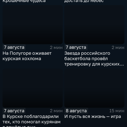
Крошечные чудеса
Достать до небес
7 августа
7 августа
2 мин
2 мин
На Полугоре оживает
Звезда российского
курская хохлома
баскетбола провёл
тренировку для курских
юниоров
7 августа
8 августа
2 мин
15 мин
В Курске поблагодарили
И пусть вся жизнь — игра
тех, кто помогал курянам