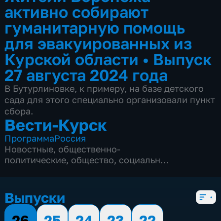
активно собирают
гуманитарную помощь
для эвакуированных из
Курской области
•
Выпуск
27 августа 2024 года
В Бутурлиновке, к примеру, на базе детского
сада для этого специально организовали пункт
сбора.
Вести-Курск
Программа
Россия
Новостные
,
общественно-
политические
,
общество
,
социально-
экономические
,
5 сезонов, 12979 выпусков
Выпуски
26
25
24
23
22