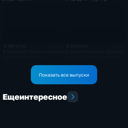
4 августа
4 августа
3 мин
2 мин
В Курской области начали
Аграрии Курской области
расцветать лотосы —
спешат собрать урожай
уникальные цветы
на полях региона
Показать все выпуски
Еще
интересное