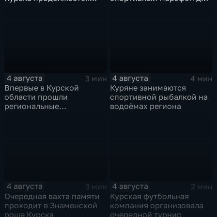
реконструкция
горожан
4 августа
4 августа
3 мин
4 мин
Впервые в Курской
Куряне занимаются
области прошли
спортивной рыбалкой на
региональные
водоёмах региона
соревнования по
мотоджимхане
4 августа
4 августа
3 мин
2 мин
Очередная вахта памяти
Курская футбольная
проходит в Знаменской
компания организовала
роще Курска
очередной турнир