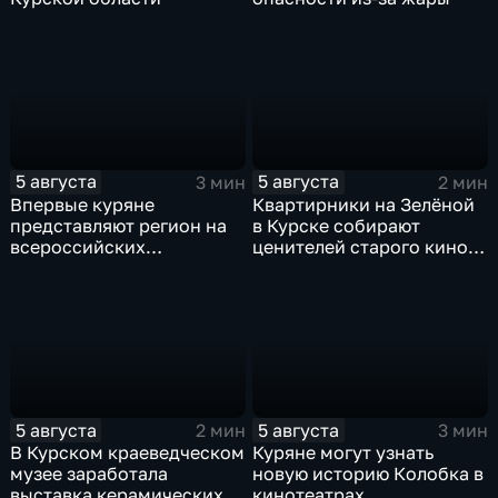
5 августа
5 августа
3 мин
2 мин
Впервые куряне
Квартирники на Зелёной
представляют регион на
в Курске собирают
всероссийских
ценителей старого кино
юношеских
уже 8 лет
соревнованиях по игре в
лапту
5 августа
5 августа
2 мин
3 мин
В Курском краеведческом
Куряне могут узнать
музее заработала
новую историю Колобка в
выставка керамических
кинотеатрах