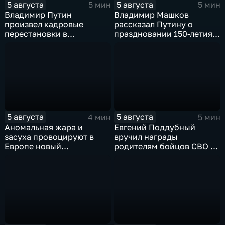
5 августа
5 августа
5 мин
5 мин
Владимир Путин
Владимир Машков
произвел кадровые
рассказал Путину о
перестановки в
праздновании 150-летия
руководстве
Союза театральных
Минобороны и СВО
деятелей и новых
инициативах
5 августа
5 августа
4 мин
5 мин
Аномальная жара и
Евгений Поддубный
засуха провоцируют в
вручил награды
Европе новый
родителям бойцов СВО в
энергетический и
день освобождения
продовольственный
Белгорода
кризис