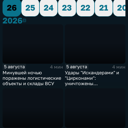
26
25
24
23
22
21
20
2026
2026
5 августа
5 августа
4 мин
4 мин
Минувшей ночью
Удары "Искандерами" и
поражены логистические
"Цирконами":
объекты и склады ВСУ
уничтожены
логистические базы ВСУ
под Киевом