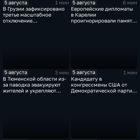
5 августа
5 августа
1 мин
6 мин
В Грузии зафиксировано
Европейские дипломаты
третье масштабное
в Карелии
отключение
проигнорировали память
электроэнергии за
советских солдат, убитых
последние две недели
финскими оккупантами
5 августа
5 августа
3 мин
1 мин
В Тюменской области из-
Кандидату в
за паводка эвакуируют
конгрессмены США от
жителей и укрепляют
Демократической партии
берега земляными валами
грозит тюрьма за драку с
ножом на Гавайях