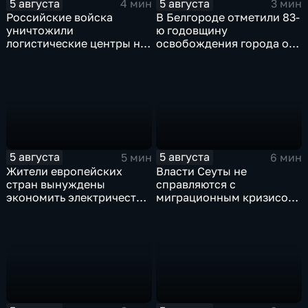
5 августа
5 августа
4 мин
3 мин
Российские войска
В Белгороде отметили 83-
уничтожили
ю годовщину
логистические центры на
освобождения города от
Украине,
фашистских захватчиков
использовавшиеся для
нужд ВСУ
5 августа
5 августа
5 мин
6 мин
Жители европейских
Власти Сеуты не
стран вынуждены
справляются с
экономить электричество
миграционным кризисом
из-за рекордного
на фоне бездействия
обмеления Дуная
Мадрида и разногласий в
ЕС