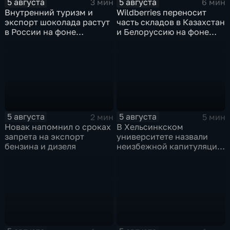
5 августа
5 августа
3 мин
6 мин
Внутренний туризм и
Wildberries переносит
экспорт шоколада растут
часть складов в Казахстан
в России на фоне
и Белоруссию на фоне
прогнозов об обвале
перестройки логистики
рынка США
маркетплейсов
5 августа
5 августа
2 мин
5 мин
Новак напомнил о сроках
В Хельсинкском
запрета на экспорт
университете назвали
бензина и дизеля
неизбежной капитуляцию
киевского режима после
российских
массированных ударов