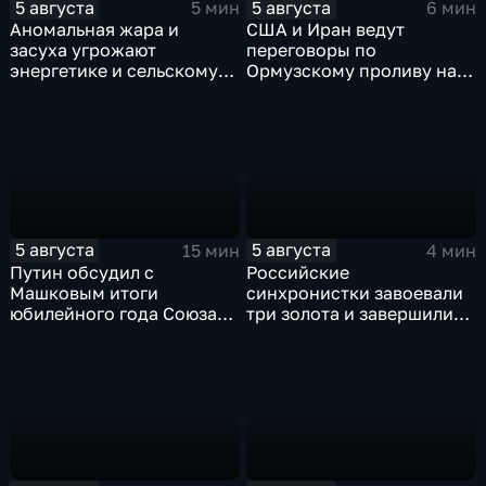
5 августа
5 августа
5 мин
6 мин
Аномальная жара и
США и Иран ведут
засуха угрожают
переговоры по
энергетике и сельскому
Ормузскому проливу на
хозяйству европейских
фоне истощения
стран
американских военных
запасов
5 августа
5 августа
15 мин
4 мин
Путин обсудил с
Российские
Машковым итоги
синхронистки завоевали
юбилейного года Союза
три золота и завершили
театральных деятелей
чемпионат Европы в
России
Париже с двенадцатью
медалями