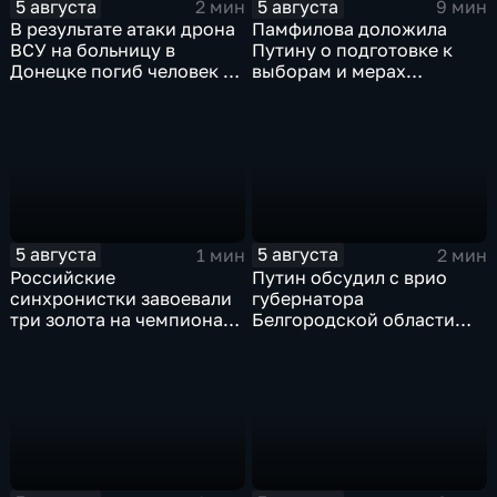
5 августа
5 августа
2 мин
9 мин
В результате атаки дрона
Памфилова доложила
ВСУ на больницу в
Путину о подготовке к
Донецке погиб человек и
выборам и мерах
разрушено
безопасности в условиях
ревматологическое
угроз
отделение
5 августа
5 августа
1 мин
2 мин
Российские
Путин обсудил с врио
синхронистки завоевали
губернатора
три золота на чемпионате
Белгородской области
Европы в Париже
безопасность и развитие
региона